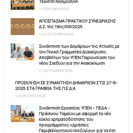
Τεχνητή Νοημοσύνη
13 ΟΚΤΩΒΡΊΟΥ 2025
ΑΠΟΣΠΑΣΜΑ ΠΡΑΚΤΙΚΟΥ ΣΥΝΕΔΡΙΑΣΗΣ
Δ.Σ. της 19ης/09/2025
22 ΣΕΠΤΕΜΒΡΊΟΥ 2025
Συνάντηση των Δημάρχων της Αττικής με
τον Γενικό Γραμματέα Διαχείρισης
Αποβλήτων του ΥΠΕΝ Παρουσίαση του
νέου Σχεδίου για την Ανακύκλωση
1 ΣΕΠΤΕΜΒΡΊΟΥ 2025
ΠΡΟΣΚΛΗΣΗ ΣΕ ΣΥΝΑΝΤΗΣΗ ΔΗΜΑΡΧΩΝ ΣΤΙΣ 27-8-
2025 ΣΤΑ ΓΡΑΦΕΙΑ ΤΗΣ Π.Ε.Δ.Α
26 ΑΥΓΟΎΣΤΟΥ 2025
Συνάντηση Εργασίας ΥΠΕΝ – ΠΕΔΑ –
Πράσινου Ταμείου με αφορμή το νέο
κύκλο χρηματοδότησης του
προγράμματος «Δράσεις
Περιβαλλοντικού Ισοζυγίου» για τα έτη