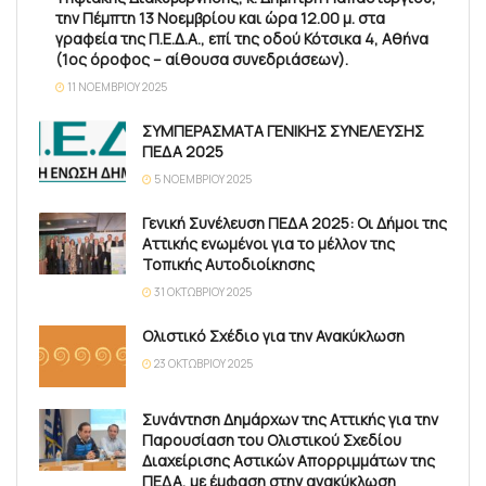
την Πέμπτη 13 Νοεμβρίου και ώρα 12.00 μ. στα
γραφεία της Π.Ε.Δ.Α., επί της οδού Κότσικα 4, Αθήνα
(1ος όροφος – αίθουσα συνεδριάσεων).
11 ΝΟΕΜΒΡΊΟΥ 2025
ΣΥΜΠΕΡΑΣΜΑΤΑ ΓΕΝΙΚΗΣ ΣΥΝΕΛΕΥΣΗΣ
ΠΕΔΑ 2025
5 ΝΟΕΜΒΡΊΟΥ 2025
Γενική Συνέλευση ΠΕΔΑ 2025: Οι Δήμοι της
Αττικής ενωμένοι για το μέλλον της
Τοπικής Αυτοδιοίκησης
31 ΟΚΤΩΒΡΊΟΥ 2025
Ολιστικό Σχέδιο για την Ανακύκλωση
23 ΟΚΤΩΒΡΊΟΥ 2025
Συνάντηση Δημάρχων της Αττικής για την
Παρουσίαση του Ολιστικού Σχεδίου
Διαχείρισης Αστικών Απορριμμάτων της
ΠΕΔΑ, με έμφαση στην ανακύκλωση