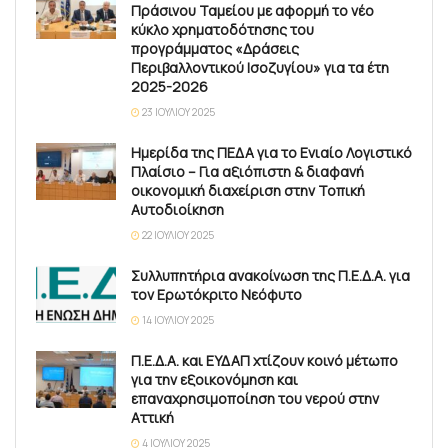
Πράσινου Ταμείου με αφορμή το νέο
κύκλο χρηματοδότησης του
προγράμματος «Δράσεις
Περιβαλλοντικού Ισοζυγίου» για τα έτη
2025-2026
23 ΙΟΥΛΊΟΥ 2025
Ημερίδα της ΠΕΔΑ για το Ενιαίο Λογιστικό
Πλαίσιο – Για αξιόπιστη & διαφανή
οικονομική διαχείριση στην Τοπική
Αυτοδιοίκηση
22 ΙΟΥΛΊΟΥ 2025
Συλλυπητήρια ανακοίνωση της Π.Ε.Δ.Α. για
τον Ερωτόκριτο Νεόφυτο
14 ΙΟΥΛΊΟΥ 2025
Π.Ε.Δ.Α. και ΕΥΔΑΠ χτίζουν κοινό μέτωπο
για την εξοικονόμηση και
επαναχρησιμοποίηση του νερού στην
Αττική
4 ΙΟΥΛΊΟΥ 2025