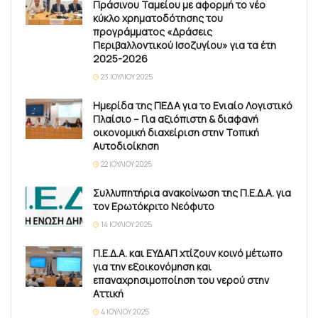
Πράσινου Ταμείου με αφορμή το νέο
κύκλο χρηματοδότησης του
προγράμματος «Δράσεις
Περιβαλλοντικού Ισοζυγίου» για τα έτη
2025-2026
23 ΙΟΥΛΊΟΥ 2025
Ημερίδα της ΠΕΔΑ για το Ενιαίο Λογιστικό
Πλαίσιο – Για αξιόπιστη & διαφανή
οικονομική διαχείριση στην Τοπική
Αυτοδιοίκηση
22 ΙΟΥΛΊΟΥ 2025
Συλλυπητήρια ανακοίνωση της Π.Ε.Δ.Α. για
τον Ερωτόκριτο Νεόφυτο
14 ΙΟΥΛΊΟΥ 2025
Π.Ε.Δ.Α. και ΕΥΔΑΠ χτίζουν κοινό μέτωπο
για την εξοικονόμηση και
επαναχρησιμοποίηση του νερού στην
Αττική
4 ΙΟΥΛΊΟΥ 2025