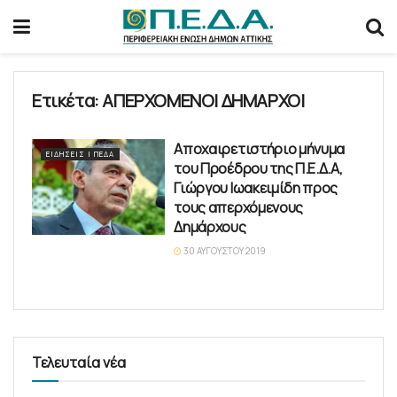
Ετικέτα:
ΑΠΕΡΧΟΜΕΝΟΙ ΔΗΜΑΡΧΟΙ
Αποχαιρετιστήριο μήνυμα
ΕΙΔΉΣΕΙΣ | ΠΕΔΑ
του Προέδρου της Π.Ε.Δ.Α,
Γιώργου Ιωακειμίδη προς
τους απερχόμενους
Δημάρχους
30 ΑΥΓΟΎΣΤΟΥ 2019
Τελευταία νέα