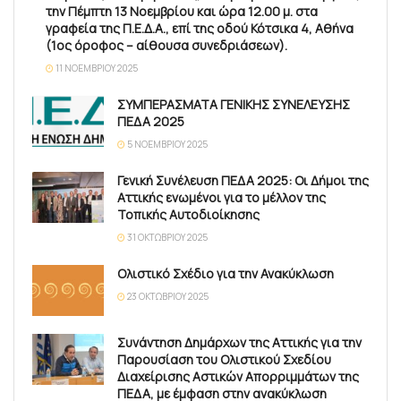
την Πέμπτη 13 Νοεμβρίου και ώρα 12.00 μ. στα
γραφεία της Π.Ε.Δ.Α., επί της οδού Κότσικα 4, Αθήνα
(1ος όροφος – αίθουσα συνεδριάσεων).
11 ΝΟΕΜΒΡΊΟΥ 2025
ΣΥΜΠΕΡΑΣΜΑΤΑ ΓΕΝΙΚΗΣ ΣΥΝΕΛΕΥΣΗΣ
ΠΕΔΑ 2025
5 ΝΟΕΜΒΡΊΟΥ 2025
Γενική Συνέλευση ΠΕΔΑ 2025: Οι Δήμοι της
Αττικής ενωμένοι για το μέλλον της
Τοπικής Αυτοδιοίκησης
31 ΟΚΤΩΒΡΊΟΥ 2025
Ολιστικό Σχέδιο για την Ανακύκλωση
23 ΟΚΤΩΒΡΊΟΥ 2025
Συνάντηση Δημάρχων της Αττικής για την
Παρουσίαση του Ολιστικού Σχεδίου
Διαχείρισης Αστικών Απορριμμάτων της
ΠΕΔΑ, με έμφαση στην ανακύκλωση