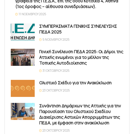
γραφεία της Π.Ε.Δ.Α., επί της οδού Κότσικα 4, Αθήνα
(1ος όροφος – αίθουσα συνεδριάσεων).
11 ΝΟΕΜΒΡΊΟΥ 2025
ΣΥΜΠΕΡΑΣΜΑΤΑ ΓΕΝΙΚΗΣ ΣΥΝΕΛΕΥΣΗΣ
ΠΕΔΑ 2025
5 ΝΟΕΜΒΡΊΟΥ 2025
Γενική Συνέλευση ΠΕΔΑ 2025: Οι Δήμοι της
Αττικής ενωμένοι για το μέλλον της
Τοπικής Αυτοδιοίκησης
31 ΟΚΤΩΒΡΊΟΥ 2025
Ολιστικό Σχέδιο για την Ανακύκλωση
23 ΟΚΤΩΒΡΊΟΥ 2025
Συνάντηση Δημάρχων της Αττικής για την
Παρουσίαση του Ολιστικού Σχεδίου
Διαχείρισης Αστικών Απορριμμάτων της
ΠΕΔΑ, με έμφαση στην ανακύκλωση
23 ΟΚΤΩΒΡΊΟΥ 2025