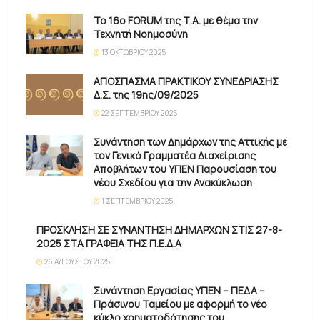
Το 16ο FORUM της Τ.Α. με θέμα την
Τεχνητή Νοημοσύνη
13 ΟΚΤΩΒΡΊΟΥ 2025
ΑΠΟΣΠΑΣΜΑ ΠΡΑΚΤΙΚΟΥ ΣΥΝΕΔΡΙΑΣΗΣ
Δ.Σ. της 19ης/09/2025
22 ΣΕΠΤΕΜΒΡΊΟΥ 2025
Συνάντηση των Δημάρχων της Αττικής με
τον Γενικό Γραμματέα Διαχείρισης
Αποβλήτων του ΥΠΕΝ Παρουσίαση του
νέου Σχεδίου για την Ανακύκλωση
1 ΣΕΠΤΕΜΒΡΊΟΥ 2025
ΠΡΟΣΚΛΗΣΗ ΣΕ ΣΥΝΑΝΤΗΣΗ ΔΗΜΑΡΧΩΝ ΣΤΙΣ 27-8-
2025 ΣΤΑ ΓΡΑΦΕΙΑ ΤΗΣ Π.Ε.Δ.Α
26 ΑΥΓΟΎΣΤΟΥ 2025
Συνάντηση Εργασίας ΥΠΕΝ – ΠΕΔΑ –
Πράσινου Ταμείου με αφορμή το νέο
κύκλο χρηματοδότησης του