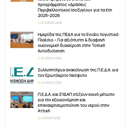
προγράμματος «Δράσεις
Περιβαλλοντικού Ισοζυγίου» για τα έτη
2025-2026
23 ΙΟΥΛΊΟΥ 2025
Ημερίδα της ΠΕΔΑ για το Ενιαίο Λογιστικό
Πλαίσιο – Για αξιόπιστη & διαφανή
οικονομική διαχείριση στην Τοπική
Αυτοδιοίκηση
22 ΙΟΥΛΊΟΥ 2025
Συλλυπητήρια ανακοίνωση της Π.Ε.Δ.Α. για
τον Ερωτόκριτο Νεόφυτο
14 ΙΟΥΛΊΟΥ 2025
Π.Ε.Δ.Α. και ΕΥΔΑΠ χτίζουν κοινό μέτωπο
για την εξοικονόμηση και
επαναχρησιμοποίηση του νερού στην
Αττική
4 ΙΟΥΛΊΟΥ 2025