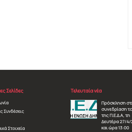
ες Σελίδες
Τελευταία νέα
ωνία
Πρόσκληση στ
συνεδρίαση το
ς Συνδέσεις
της Π.Ε.Δ.Α, τη
Δευτέρα 27/4/
και ώρα 13:00
ικά Στοιχεία