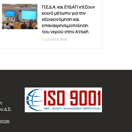
Π.Ε.Δ.Α. και ΕΥΔΑΠ χτίζουν
κοινό μέτωπο για την
εξοικονόμηση και
επαναχρησιμοποίηση
του νερού στην Αττική
4 ΙΟΥΛΊΟΥ 2025
η
υ Δ.Σ.
2026