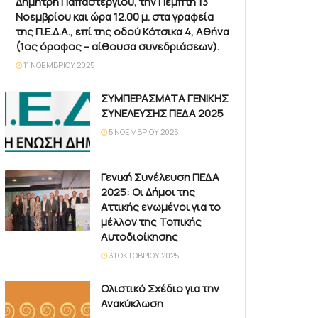
Δημήτρη Παπαστεργίου, την Πέμπτη 13
Νοεμβρίου και ώρα 12.00 μ. στα γραφεία
της Π.Ε.Δ.Α., επί της οδού Κότσικα 4, Αθήνα
(1ος όροφος – αίθουσα συνεδριάσεων).
11 ΝΟΕΜΒΡΊΟΥ 2025
ΣΥΜΠΕΡΑΣΜΑΤΑ ΓΕΝΙΚΗΣ
ΣΥΝΕΛΕΥΣΗΣ ΠΕΔΑ 2025
5 ΝΟΕΜΒΡΊΟΥ 2025
Γενική Συνέλευση ΠΕΔΑ
2025: Οι Δήμοι της
Αττικής ενωμένοι για το
μέλλον της Τοπικής
Αυτοδιοίκησης
31 ΟΚΤΩΒΡΊΟΥ 2025
Ολιστικό Σχέδιο για την
Ανακύκλωση