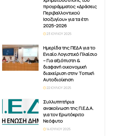
χρηματοδότησης του
προγράμματος «Δράσεις
Περιβαλλοντικού
Ισοζυγίου» για τα έτη
2025-2026
23 ΙΟΥΛΊΟΥ 2025
Ημερίδα της ΠΕΔΑ για το
Ενιαίο Λογιστικό Πλαίσιο
– Για αξιόπιστη &
διαφανή οικονομική
διαχείριση στην Τοπική
Αυτοδιοίκηση
22 ΙΟΥΛΊΟΥ 2025
Συλλυπητήρια
ανακοίνωση της Π.Ε.Δ.Α.
για τον Ερωτόκριτο
Νεόφυτο
14 ΙΟΥΛΊΟΥ 2025