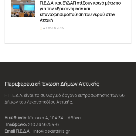
Π.Ε.Δ.Α. και ΕΥΔΑΠ χτίζουν κοινό μέτωπο
για την εξοικονόμηση και
επαναχρησιμοποίηση του νερού στην
Αττική
4 ΙΟΥΛΊΟΥ 2025
Περιφερειακή Ένωση Δήμων Αττικής
Η Π.Ε.Δ.Α. είναι το συλλογικό όργανο εκπροσώπησης των 66
Δήμων του Λεκανοπεδίου Αττικής.
Διεύθυνση
: Κότσικα 4, 104 34 – Αθήνα
Τηλέφωνο
: 210 3646754-6
Email Π.Ε.Δ.Α.
: info@pedattikis.gr