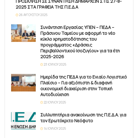
ΠΡΟΣΚΛΗΣΗ ΣΕ ΣΥΝΑΝΤΗΣΗ ΔΗΜΑΡΧΩΝ ΣΤΙΣ 27-8-
2025 ΣΤΑ ΓΡΑΦΕΙΑ ΤΗΣ Π.Ε.Δ.Α
26 ΑΥΓΟΎΣΤΟΥ 2025
Συνάντηση Εργασίας ΥΠΕΝ – ΠΕΔΑ –
Πράσινου Ταμείου με αφορμή το νέο
κύκλο χρηματοδότησης του
προγράμματος «Δράσεις
Περιβαλλοντικού Ισοζυγίου» για τα έτη
2025-2026
23 ΙΟΥΛΊΟΥ 2025
Ημερίδα της ΠΕΔΑ για το Ενιαίο Λογιστικό
Πλαίσιο – Για αξιόπιστη & διαφανή
οικονομική διαχείριση στην Τοπική
Αυτοδιοίκηση
22 ΙΟΥΛΊΟΥ 2025
Συλλυπητήρια ανακοίνωση της Π.Ε.Δ.Α. για
τον Ερωτόκριτο Νεόφυτο
14 ΙΟΥΛΊΟΥ 2025