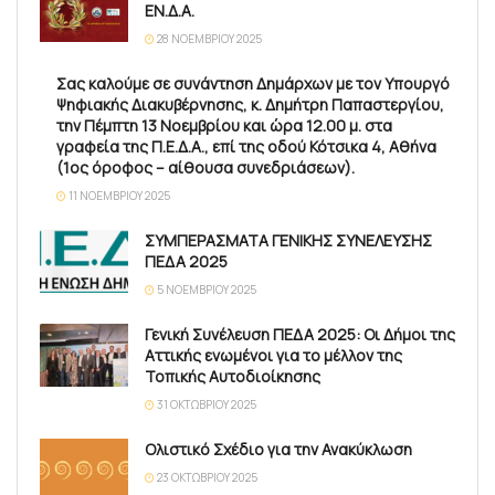
ΕΝ.Δ.Α.
28 ΝΟΕΜΒΡΊΟΥ 2025
Σας καλούμε σε συνάντηση Δημάρχων με τον Υπουργό
Ψηφιακής Διακυβέρνησης, κ. Δημήτρη Παπαστεργίου,
την Πέμπτη 13 Νοεμβρίου και ώρα 12.00 μ. στα
γραφεία της Π.Ε.Δ.Α., επί της οδού Κότσικα 4, Αθήνα
(1ος όροφος – αίθουσα συνεδριάσεων).
11 ΝΟΕΜΒΡΊΟΥ 2025
ΣΥΜΠΕΡΑΣΜΑΤΑ ΓΕΝΙΚΗΣ ΣΥΝΕΛΕΥΣΗΣ
ΠΕΔΑ 2025
5 ΝΟΕΜΒΡΊΟΥ 2025
Γενική Συνέλευση ΠΕΔΑ 2025: Οι Δήμοι της
Αττικής ενωμένοι για το μέλλον της
Τοπικής Αυτοδιοίκησης
31 ΟΚΤΩΒΡΊΟΥ 2025
Ολιστικό Σχέδιο για την Ανακύκλωση
23 ΟΚΤΩΒΡΊΟΥ 2025