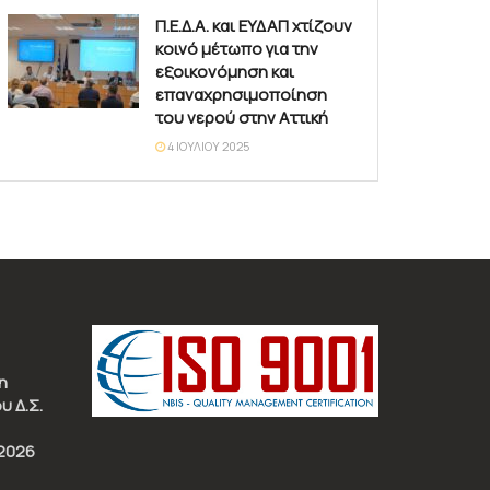
Π.Ε.Δ.Α. και ΕΥΔΑΠ χτίζουν
κοινό μέτωπο για την
εξοικονόμηση και
επαναχρησιμοποίηση
του νερού στην Αττική
4 ΙΟΥΛΊΟΥ 2025
η
υ Δ.Σ.
2026