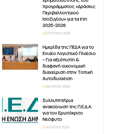
χρηματοδότησης του
προγράμματος «Δράσεις
Περιβαλλοντικού
Ισοζυγίου» για τα έτη
2025-2026
23 ΙΟΥΛΊΟΥ 2025
Ημερίδα της ΠΕΔΑ για το
Ενιαίο Λογιστικό Πλαίσιο
– Για αξιόπιστη &
διαφανή οικονομική
διαχείριση στην Τοπική
Αυτοδιοίκηση
22 ΙΟΥΛΊΟΥ 2025
Συλλυπητήρια
ανακοίνωση της Π.Ε.Δ.Α.
για τον Ερωτόκριτο
Νεόφυτο
14 ΙΟΥΛΊΟΥ 2025