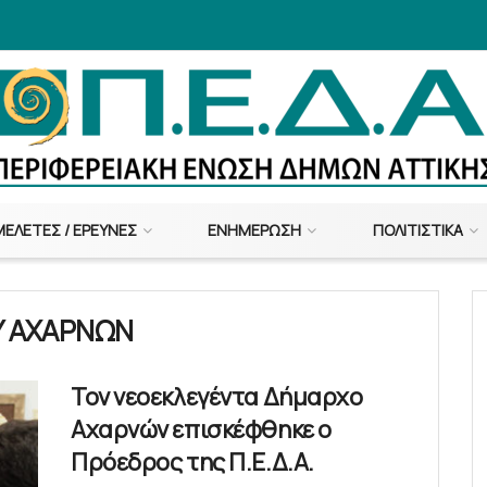
ΜΕΛΈΤΕΣ / ΈΡΕΥΝΕΣ
ΕΝΗΜΈΡΩΣΗ
ΠΟΛΙΤΙΣΤΙΚΆ
 ΑΧΑΡΝΩΝ
Τον νεοεκλεγέντα Δήμαρχο
Αχαρνών επισκέφθηκε ο
Πρόεδρος της Π.Ε.Δ.Α.