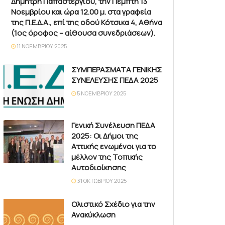
Δημήτρη Παπαστεργίου, την Πέμπτη 13
Νοεμβρίου και ώρα 12.00 μ. στα γραφεία
της Π.Ε.Δ.Α., επί της οδού Κότσικα 4, Αθήνα
(1ος όροφος – αίθουσα συνεδριάσεων).
11 ΝΟΕΜΒΡΊΟΥ 2025
ΣΥΜΠΕΡΑΣΜΑΤΑ ΓΕΝΙΚΗΣ
ΣΥΝΕΛΕΥΣΗΣ ΠΕΔΑ 2025
5 ΝΟΕΜΒΡΊΟΥ 2025
Γενική Συνέλευση ΠΕΔΑ
2025: Οι Δήμοι της
Αττικής ενωμένοι για το
μέλλον της Τοπικής
Αυτοδιοίκησης
31 ΟΚΤΩΒΡΊΟΥ 2025
Ολιστικό Σχέδιο για την
Ανακύκλωση