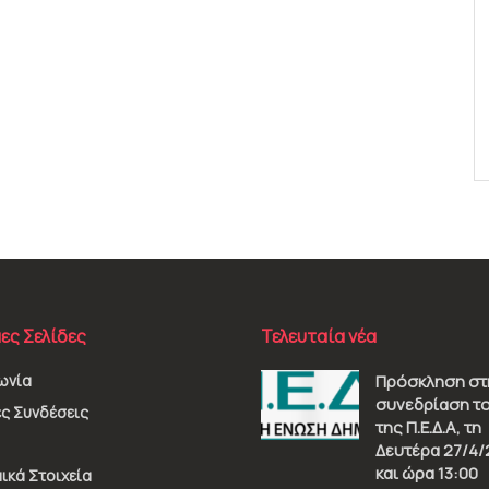
ες Σελίδες
Τελευταία νέα
ωνία
Πρόσκληση στ
συνεδρίαση το
ς Συνδέσεις
της Π.Ε.Δ.Α, τη
Δευτέρα 27/4/
και ώρα 13:00
ικά Στοιχεία