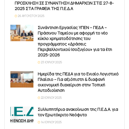
ΠΡΟΣΚΛΗΣΗ ΣΕ ΣΥΝΑΝΤΗΣΗ ΔΗΜΑΡΧΩΝ ΣΤΙΣ 27-8-
2025 ΣΤΑ ΓΡΑΦΕΙΑ ΤΗΣ Π.Ε.Δ.Α
26 ΑΥΓΟΎΣΤΟΥ 2025
Συνάντηση Εργασίας ΥΠΕΝ – ΠΕΔΑ –
Πράσινου Ταμείου με αφορμή το νέο
κύκλο χρηματοδότησης του
προγράμματος «Δράσεις
Περιβαλλοντικού Ισοζυγίου» για τα έτη
2025-2026
23 ΙΟΥΛΊΟΥ 2025
Ημερίδα της ΠΕΔΑ για το Ενιαίο Λογιστικό
Πλαίσιο – Για αξιόπιστη & διαφανή
οικονομική διαχείριση στην Τοπική
Αυτοδιοίκηση
22 ΙΟΥΛΊΟΥ 2025
Συλλυπητήρια ανακοίνωση της Π.Ε.Δ.Α. για
τον Ερωτόκριτο Νεόφυτο
14 ΙΟΥΛΊΟΥ 2025