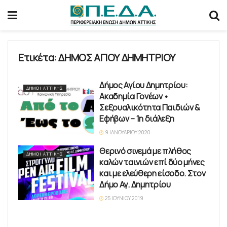
Ετικέτα:
ΔΗΜΟΣ ΑΓΙΟΥ ΔΗΜΗΤΡΙΟΥ
Δήμος Αγίου Δημητρίου:
ΔΉΜΟΙ ΑΤΤΙΚΉΣ
Ακαδημία Γονέων •
Σεξουαλικότητα Παιδιών &
Εφήβων – 1η διάλεξη
9 ΙΑΝΟΥΑΡΊΟΥ 2020
Θερινό σινεμά με πλήθος
ΔΉΜΟΙ ΑΤΤΙΚΉΣ
καλών ταινιών επί δύο μήνες
και με ελεύθερη είσοδο. Στον
Δήμο Αγ. Δημητρίου
25 ΙΟΥΝΊΟΥ 2019