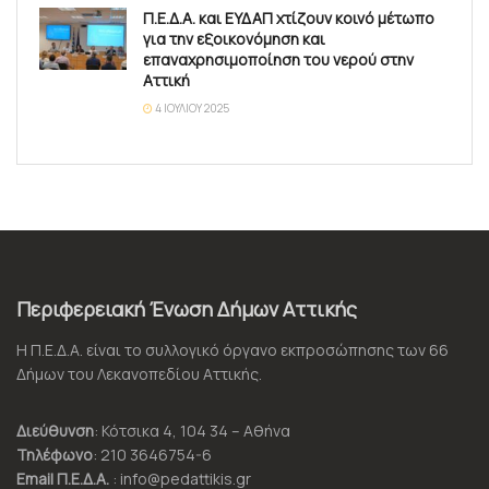
Π.Ε.Δ.Α. και ΕΥΔΑΠ χτίζουν κοινό μέτωπο
για την εξοικονόμηση και
επαναχρησιμοποίηση του νερού στην
Αττική
4 ΙΟΥΛΊΟΥ 2025
Περιφερειακή Ένωση Δήμων Αττικής
Η Π.Ε.Δ.Α. είναι το συλλογικό όργανο εκπροσώπησης των 66
Δήμων του Λεκανοπεδίου Αττικής.
Διεύθυνση
: Κότσικα 4, 104 34 – Αθήνα
Τηλέφωνο
: 210 3646754-6
Email Π.Ε.Δ.Α.
: info@pedattikis.gr