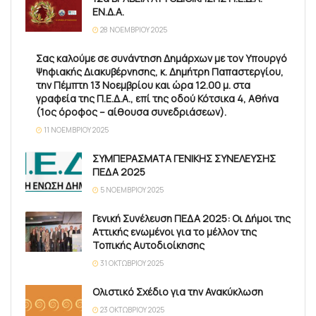
ΕΝ.Δ.Α.
28 ΝΟΕΜΒΡΊΟΥ 2025
Σας καλούμε σε συνάντηση Δημάρχων με τον Υπουργό
Ψηφιακής Διακυβέρνησης, κ. Δημήτρη Παπαστεργίου,
την Πέμπτη 13 Νοεμβρίου και ώρα 12.00 μ. στα
γραφεία της Π.Ε.Δ.Α., επί της οδού Κότσικα 4, Αθήνα
(1ος όροφος – αίθουσα συνεδριάσεων).
11 ΝΟΕΜΒΡΊΟΥ 2025
ΣΥΜΠΕΡΑΣΜΑΤΑ ΓΕΝΙΚΗΣ ΣΥΝΕΛΕΥΣΗΣ
ΠΕΔΑ 2025
5 ΝΟΕΜΒΡΊΟΥ 2025
Γενική Συνέλευση ΠΕΔΑ 2025: Οι Δήμοι της
Αττικής ενωμένοι για το μέλλον της
Τοπικής Αυτοδιοίκησης
31 ΟΚΤΩΒΡΊΟΥ 2025
Ολιστικό Σχέδιο για την Ανακύκλωση
23 ΟΚΤΩΒΡΊΟΥ 2025