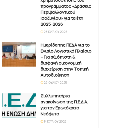
χρηματοδότησης του
προγράμματος «Δράσεις
Περιβαλλοντικού
Ισοζυγίου» για τα έτη
2025-2026
23 ΙΟΥΛΊΟΥ 2025
Ημερίδα της ΠΕΔΑ για το
Ενιαίο Λογιστικό Πλαίσιο
– Για αξιόπιστη &
διαφανή οικονομική
διαχείριση στην Τοπική
Αυτοδιοίκηση
22 ΙΟΥΛΊΟΥ 2025
Συλλυπητήρια
ανακοίνωση της Π.Ε.Δ.Α.
για τον Ερωτόκριτο
Νεόφυτο
14 ΙΟΥΛΊΟΥ 2025