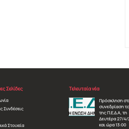
ες Σελίδες
Τελευταία νέα
ωνία
Πρόσκληση στ
συνεδρίαση το
ς Συνδέσεις
της Π.Ε.Δ.Α, τη
Δευτέρα 27/4/
και ώρα 13:00
ικά Στοιχεία