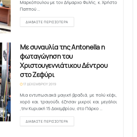
Μαρκόπουλου με τον Δήμαρχο Φυλής, κ. Χρήστο
Παππού ...
DETAILS
ΔΙΑΒΆΣΤΕ ΠΕΡΙΣΣΌΤΕΡΑ
Με συναυλία της Αntonella η
φωταγώγηση του
Χριστουγεννιάτικου Δέντρου
στο Ζεφύρι
17 ΔΕΚΕΜΒΡΊΟΥ 2019
Μια εντυπωσιακά μαγική βραδιά, με πολύ κέφι,
χορό και τραγούδι έζησαν μικροί και μεγάλοι
,την Κυριακή 15 Δεκεμβρίου, στο Πάρκο ...
DETAILS
ΔΙΑΒΆΣΤΕ ΠΕΡΙΣΣΌΤΕΡΑ