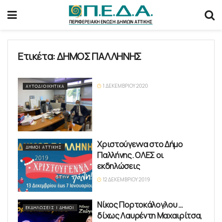
Ετικέτα:
ΔΗΜΟΣ ΠΑΛΛΗΝΗΣ
1 ΔΕΚΕΜΒΡΊΟΥ 2020
ΑΥΤΟΔΙΟΙΚΗΤΙΚΆ
Χριστούγεννα στο Δήμο
ΔΉΜΟΙ ΑΤΤΙΚΉΣ
Παλλήνης. ΟΛΕΣ οι
εκδηλώσεις
12 ΔΕΚΕΜΒΡΊΟΥ 2019
Νίκος Πορτοκάλογλου …
ΕΚΔΗΛΏΣΕΙΣ | ΔΉΜΟΙ
δίχως Λαυρέντη Μαχαιρίτσα,