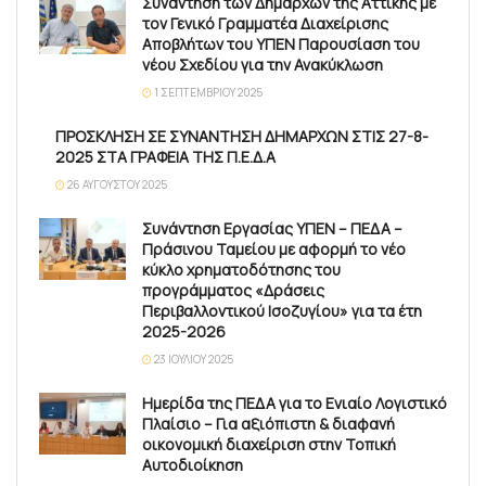
Συνάντηση των Δημάρχων της Αττικής με
τον Γενικό Γραμματέα Διαχείρισης
Αποβλήτων του ΥΠΕΝ Παρουσίαση του
νέου Σχεδίου για την Ανακύκλωση
1 ΣΕΠΤΕΜΒΡΊΟΥ 2025
ΠΡΟΣΚΛΗΣΗ ΣΕ ΣΥΝΑΝΤΗΣΗ ΔΗΜΑΡΧΩΝ ΣΤΙΣ 27-8-
2025 ΣΤΑ ΓΡΑΦΕΙΑ ΤΗΣ Π.Ε.Δ.Α
26 ΑΥΓΟΎΣΤΟΥ 2025
Συνάντηση Εργασίας ΥΠΕΝ – ΠΕΔΑ –
Πράσινου Ταμείου με αφορμή το νέο
κύκλο χρηματοδότησης του
προγράμματος «Δράσεις
Περιβαλλοντικού Ισοζυγίου» για τα έτη
2025-2026
23 ΙΟΥΛΊΟΥ 2025
Ημερίδα της ΠΕΔΑ για το Ενιαίο Λογιστικό
Πλαίσιο – Για αξιόπιστη & διαφανή
οικονομική διαχείριση στην Τοπική
Αυτοδιοίκηση