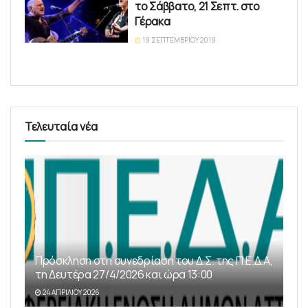
το Σάββατο, 21 Σεπτ. στο
Γέρακα
19 ΣΕΠΤΕΜΒΡΊΟΥ 2019
Τελευταία νέα
Πρόσκληση στη συνεδρίαση του Δ.Σ. της Π.Ε.Δ.Α,
τη Δευτέρα 27/4/2026 και ώρα 13:00
24 ΑΠΡΙΛΊΟΥ 2026