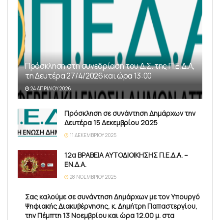
Πρόσκληση στη συνεδρίαση του Δ.Σ. της Π.Ε.Δ.Α,
τη Δευτέρα 27/4/2026 και ώρα 13:00
24 ΑΠΡΙΛΊΟΥ 2026
Πρόσκληση σε συνάντηση Δημάρχων την
Δευτέρα 15 Δεκεμβρίου 2025
11 ΔΕΚΕΜΒΡΊΟΥ 2025
12α ΒΡΑΒΕΙΑ ΑΥΤΟΔΙΟΙΚΗΣΗΣ Π.Ε.Δ.Α. –
ΕΝ.Δ.Α.
28 ΝΟΕΜΒΡΊΟΥ 2025
Σας καλούμε σε συνάντηση Δημάρχων με τον Υπουργό
Ψηφιακής Διακυβέρνησης, κ. Δημήτρη Παπαστεργίου,
την Πέμπτη 13 Νοεμβρίου και ώρα 12.00 μ. στα