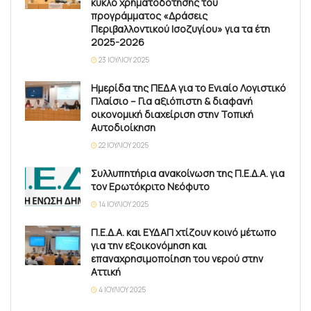
κύκλο χρηματοδότησης του
προγράμματος «Δράσεις
Περιβαλλοντικού Ισοζυγίου» για τα έτη
2025-2026
23 ΙΟΥΛΊΟΥ 2025
Ημερίδα της ΠΕΔΑ για το Ενιαίο Λογιστικό
Πλαίσιο – Για αξιόπιστη & διαφανή
οικονομική διαχείριση στην Τοπική
Αυτοδιοίκηση
22 ΙΟΥΛΊΟΥ 2025
Συλλυπητήρια ανακοίνωση της Π.Ε.Δ.Α. για
τον Ερωτόκριτο Νεόφυτο
14 ΙΟΥΛΊΟΥ 2025
Π.Ε.Δ.Α. και ΕΥΔΑΠ χτίζουν κοινό μέτωπο
για την εξοικονόμηση και
επαναχρησιμοποίηση του νερού στην
Αττική
4 ΙΟΥΛΊΟΥ 2025