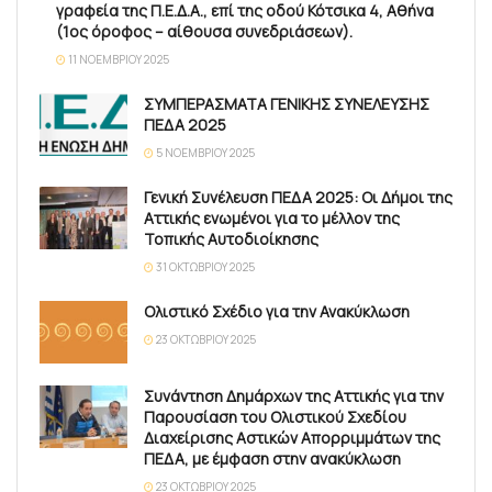
γραφεία της Π.Ε.Δ.Α., επί της οδού Κότσικα 4, Αθήνα
(1ος όροφος – αίθουσα συνεδριάσεων).
11 ΝΟΕΜΒΡΊΟΥ 2025
ΣΥΜΠΕΡΑΣΜΑΤΑ ΓΕΝΙΚΗΣ ΣΥΝΕΛΕΥΣΗΣ
ΠΕΔΑ 2025
5 ΝΟΕΜΒΡΊΟΥ 2025
Γενική Συνέλευση ΠΕΔΑ 2025: Οι Δήμοι της
Αττικής ενωμένοι για το μέλλον της
Τοπικής Αυτοδιοίκησης
31 ΟΚΤΩΒΡΊΟΥ 2025
Ολιστικό Σχέδιο για την Ανακύκλωση
23 ΟΚΤΩΒΡΊΟΥ 2025
Συνάντηση Δημάρχων της Αττικής για την
Παρουσίαση του Ολιστικού Σχεδίου
Διαχείρισης Αστικών Απορριμμάτων της
ΠΕΔΑ, με έμφαση στην ανακύκλωση
23 ΟΚΤΩΒΡΊΟΥ 2025