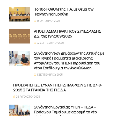
Το 16ο FORUM της Τ.Α. με θέμα την
Τεχνητή Νοημοσύνη
13 ΟΚΤΩΒΡΊΟΥ 2025
ΑΠΟΣΠΑΣΜΑ ΠΡΑΚΤΙΚΟΥ ΣΥΝΕΔΡΙΑΣΗΣ
Δ.Σ. της 19ης/09/2025
22 ΣΕΠΤΕΜΒΡΊΟΥ 2025
Συνάντηση των Δημάρχων της Αττικής με
τον Γενικό Γραμματέα Διαχείρισης
Αποβλήτων του ΥΠΕΝ Παρουσίαση του
νέου Σχεδίου για την Ανακύκλωση
1 ΣΕΠΤΕΜΒΡΊΟΥ 2025
ΠΡΟΣΚΛΗΣΗ ΣΕ ΣΥΝΑΝΤΗΣΗ ΔΗΜΑΡΧΩΝ ΣΤΙΣ 27-8-
2025 ΣΤΑ ΓΡΑΦΕΙΑ ΤΗΣ Π.Ε.Δ.Α
26 ΑΥΓΟΎΣΤΟΥ 2025
Συνάντηση Εργασίας ΥΠΕΝ – ΠΕΔΑ –
Πράσινου Ταμείου με αφορμή το νέο