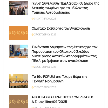
Γενική Συνέλευση ΠΕΔΑ 2025: Οι Δήμοι της
Αττικής ενωμένοι για το μέλλον της
Τοπικής Αυτοδιοίκησης
31 ΟΚΤΩΒΡΊΟΥ 2025
Ολιστικό Σχέδιο για την Ανακύκλωση
23 ΟΚΤΩΒΡΊΟΥ 2025
Συνάντηση Δημάρχων της Αττικής για την
Παρουσίαση του Ολιστικού Σχεδίου
Διαχείρισης Αστικών Απορριμμάτων της
ΠΕΔΑ, με έμφαση στην ανακύκλωση
23 ΟΚΤΩΒΡΊΟΥ 2025
Το 16ο FORUM της Τ.Α. με θέμα την
Τεχνητή Νοημοσύνη
13 ΟΚΤΩΒΡΊΟΥ 2025
ΑΠΟΣΠΑΣΜΑ ΠΡΑΚΤΙΚΟΥ ΣΥΝΕΔΡΙΑΣΗΣ
Δ.Σ. της 19ης/09/2025
22 ΣΕΠΤΕΜΒΡΊΟΥ 2025