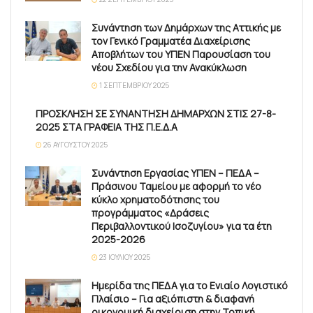
Συνάντηση των Δημάρχων της Αττικής με
τον Γενικό Γραμματέα Διαχείρισης
Αποβλήτων του ΥΠΕΝ Παρουσίαση του
νέου Σχεδίου για την Ανακύκλωση
1 ΣΕΠΤΕΜΒΡΊΟΥ 2025
ΠΡΟΣΚΛΗΣΗ ΣΕ ΣΥΝΑΝΤΗΣΗ ΔΗΜΑΡΧΩΝ ΣΤΙΣ 27-8-
2025 ΣΤΑ ΓΡΑΦΕΙΑ ΤΗΣ Π.Ε.Δ.Α
26 ΑΥΓΟΎΣΤΟΥ 2025
Συνάντηση Εργασίας ΥΠΕΝ – ΠΕΔΑ –
Πράσινου Ταμείου με αφορμή το νέο
κύκλο χρηματοδότησης του
προγράμματος «Δράσεις
Περιβαλλοντικού Ισοζυγίου» για τα έτη
2025-2026
23 ΙΟΥΛΊΟΥ 2025
Ημερίδα της ΠΕΔΑ για το Ενιαίο Λογιστικό
Πλαίσιο – Για αξιόπιστη & διαφανή
οικονομική διαχείριση στην Τοπική