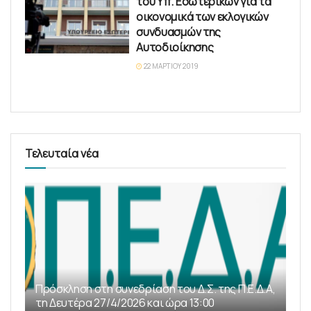
του Υπ. Εσωτερικών για τα
οικονομικά των εκλογικών
συνδυασμών της
Αυτοδιοίκησης
22 ΜΑΡΤΊΟΥ 2019
Τελευταία νέα
Πρόσκληση στη συνεδρίαση του Δ.Σ. της Π.Ε.Δ.Α,
τη Δευτέρα 27/4/2026 και ώρα 13:00