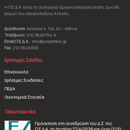
Η Π.Ε.Δ.Α. είναι το συλλογικό όργανο εκπροσώπησης των 66
Δήμων του Λεκανοπεδίου Αττικής.
Διεύθυνση
: Κότσικα 4, 104 34 – Αθήνα
Τηλέφωνο
: 210 3646754-6
Email Π.Ε.Δ.Α.
: info@pedattikis.gr
Fax
: 210 3646306
Χρήσιμες Σελίδες
Επικοινωνία
Χρήσιμες Συνδέσεις
ΠΕΔΑ
Οικονομικά Στοιχεία
Τελευταία νέα
Πρόσκληση στη συνεδρίαση του Δ.Σ. της
Π.Ε.Δ.Α, τη Δευτέρα 27/4/2026 και ώρα 13:00