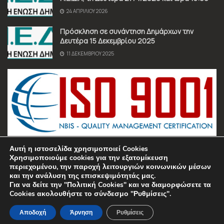
24 ΑΠΡΙΛΊΟΥ 2026
Πρόσκληση σε συνάντηση Δημάρχων την
Δευτέρα 15 Δεκεμβρίου 2025
11 ΔΕΚΕΜΒΡΊΟΥ 2025
Αυτή η ιστοσελίδα χρησιμοποιεί Cookies
Χρησιμοποιούμε cookies για την εξατομίκευση
περιεχομένου, την παροχή λειτουργιών κοινωνικών μέσων
και την ανάλυση της επισκεψιμότητάς μας.
Για να δείτε την "Πολιτική Cookies" και να διαμορφώσετε τα
Όροι χρήσης
Πολιτική Απορρήτου
Επικοινωνία
Cookies ακολουθήστε το σύνδεσμο "Ρυθμίσεις".
© 2025 Π.Ε.Δ.Α. • All Rights Reserved • Manufactured by
Sociality
•
Managed by
REIDDL
Αποδοχή
Άρνηση
Ρυθμίσεις