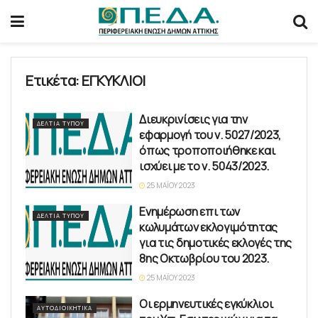
Ετικέτα:
ΕΓΚΥΚΛΙΟΙ
Διευκρινίσεις για την
ΔΕΛΤΊΑ ΤΎΠΟΥ
εφαρμογή του ν. 5027/2023,
όπως τροποποιήθηκε και
ισχύει με το ν. 5043/2023.
25 ΜΑΪ́ΟΥ 2023
Ενημέρωση επι των
ΔΕΛΤΊΑ ΤΎΠΟΥ
κωλυμάτων εκλογιμότητας
για τις δημοτικές εκλογές της
8ης Οκτωβρίου του 2023.
25 ΜΑΪ́ΟΥ 2023
Οι ερμηνευτικές εγκύκλιοι
ΑΥΤΟΔΙΟΙΚΗΤΙΚΆ