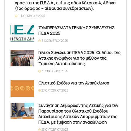
γραφεία της Π.Ε.Δ.Α., επί της οδού Κότσικα 4, Αθήνα
(1ος όροφος – αίθουσα συνεδριάσεων).
11 ΝΟΕΜΒΡΊΟΥ 2025
ΣΥΜΠΕΡΑΣΜΑΤΑ ΓΕΝΙΚΗΣ ΣΥΝΕΛΕΥΣΗΣ
ΠΕΔΑ 2025
5 ΝΟΕΜΒΡΊΟΥ 2025
Γενική Συνέλευση ΠΕΔΑ 2025: Οι Δήμοι της
Αττικής ενωμένοι για το μέλλον της
Τοπικής Αυτοδιοίκησης
31 ΟΚΤΩΒΡΊΟΥ 2025
Ολιστικό Σχέδιο για την Ανακύκλωση
23 ΟΚΤΩΒΡΊΟΥ 2025
Συνάντηση Δημάρχων της Αττικής για την
Παρουσίαση του Ολιστικού Σχεδίου
Διαχείρισης Αστικών Απορριμμάτων της
ΠΕΔΑ, με έμφαση στην ανακύκλωση
23 ΟΚΤΩΒΡΊΟΥ 2025