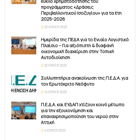
κύκλο χρηματοδότησης του
προγράμματος «Δράσεις
Περιβαλλοντικού Ισοζυγίου» για τα έτη
2025-2026
23 ΙΟΥΛΊΟΥ 2025
Ημερίδα της ΠΕΔΑ για το Ενιαίο Λογιστικό
Πλαίσιο – Για αξιόπιστη & διαφανή
οικονομική διαχείριση στην Τοπική
Αυτοδιοίκηση
22 ΙΟΥΛΊΟΥ 2025
Συλλυπητήρια ανακοίνωση της Π.Ε.Δ.Α. για
τον Ερωτόκριτο Νεόφυτο
14 ΙΟΥΛΊΟΥ 2025
Π.Ε.Δ.Α. και ΕΥΔΑΠ χτίζουν κοινό μέτωπο
για την εξοικονόμηση και
επαναχρησιμοποίηση του νερού στην
Αττική
4 ΙΟΥΛΊΟΥ 2025