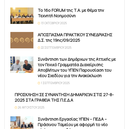
Το 16ο FORUM της Τ.Α. με θέμα την
Τεχνητή Νοημοσύνη
13 ΟΚΤΩΒΡΊΟΥ 2025
ΑΠΟΣΠΑΣΜΑ ΠΡΑΚΤΙΚΟΥ ΣΥΝΕΔΡΙΑΣΗΣ
Δ.Σ. της 19ης/09/2025
22 ΣΕΠΤΕΜΒΡΊΟΥ 2025
Συνάντηση των Δημάρχων της Αττικής με
τον Γενικό Γραμματέα Διαχείρισης
Αποβλήτων του ΥΠΕΝ Παρουσίαση του
νέου Σχεδίου για την Ανακύκλωση
1 ΣΕΠΤΕΜΒΡΊΟΥ 2025
ΠΡΟΣΚΛΗΣΗ ΣΕ ΣΥΝΑΝΤΗΣΗ ΔΗΜΑΡΧΩΝ ΣΤΙΣ 27-8-
2025 ΣΤΑ ΓΡΑΦΕΙΑ ΤΗΣ Π.Ε.Δ.Α
26 ΑΥΓΟΎΣΤΟΥ 2025
Συνάντηση Εργασίας ΥΠΕΝ – ΠΕΔΑ –
Πράσινου Ταμείου με αφορμή το νέο