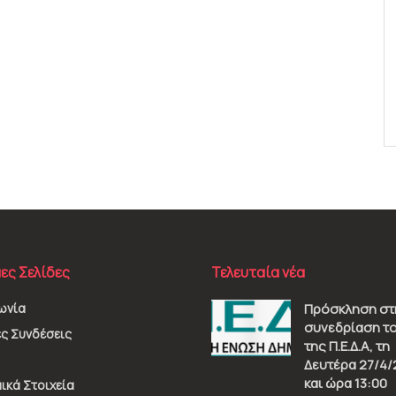
ες Σελίδες
Τελευταία νέα
ωνία
Πρόσκληση στ
συνεδρίαση το
ς Συνδέσεις
της Π.Ε.Δ.Α, τη
Δευτέρα 27/4/
και ώρα 13:00
ικά Στοιχεία