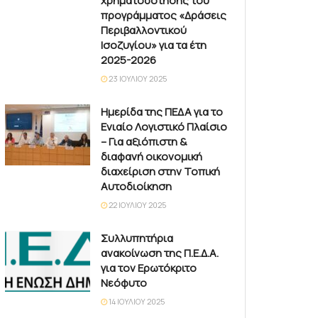
χρηματοδότησης του
προγράμματος «Δράσεις
Περιβαλλοντικού
Ισοζυγίου» για τα έτη
2025-2026
23 ΙΟΥΛΊΟΥ 2025
Ημερίδα της ΠΕΔΑ για το
Ενιαίο Λογιστικό Πλαίσιο
– Για αξιόπιστη &
διαφανή οικονομική
διαχείριση στην Τοπική
Αυτοδιοίκηση
22 ΙΟΥΛΊΟΥ 2025
Συλλυπητήρια
ανακοίνωση της Π.Ε.Δ.Α.
για τον Ερωτόκριτο
Νεόφυτο
14 ΙΟΥΛΊΟΥ 2025