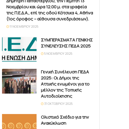
Δημήτρη Παπαστεργίου, την Πέμπτη 13
Νοεμβρίου και ώρα 12.00 μ. στα γραφεία
της Π.Ε.Δ.Α., επί της οδού Κότσικα 4, Αθήνα
(1ος όροφος – αίθουσα συνεδριάσεων).
11 ΝΟΕΜΒΡΊΟΥ 2025
ΣΥΜΠΕΡΑΣΜΑΤΑ ΓΕΝΙΚΗΣ
ΣΥΝΕΛΕΥΣΗΣ ΠΕΔΑ 2025
5 ΝΟΕΜΒΡΊΟΥ 2025
Γενική Συνέλευση ΠΕΔΑ
2025: Οι Δήμοι της
Αττικής ενωμένοι για το
μέλλον της Τοπικής
Αυτοδιοίκησης
31 ΟΚΤΩΒΡΊΟΥ 2025
Ολιστικό Σχέδιο για την
Ανακύκλωση