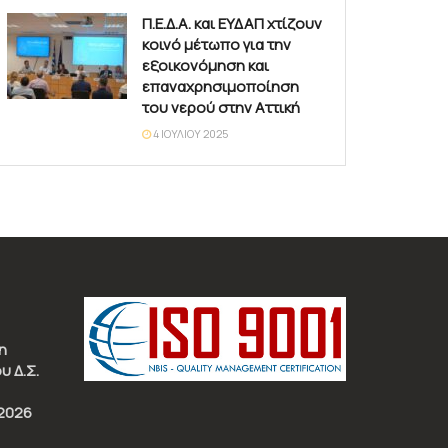
Π.Ε.Δ.Α. και ΕΥΔΑΠ χτίζουν
κοινό μέτωπο για την
εξοικονόμηση και
επαναχρησιμοποίηση
του νερού στην Αττική
4 ΙΟΥΛΊΟΥ 2025
η
υ Δ.Σ.
2026