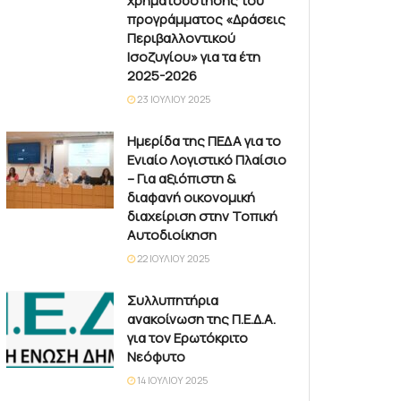
χρηματοδότησης του
προγράμματος «Δράσεις
Περιβαλλοντικού
Ισοζυγίου» για τα έτη
2025-2026
23 ΙΟΥΛΊΟΥ 2025
Ημερίδα της ΠΕΔΑ για το
Ενιαίο Λογιστικό Πλαίσιο
– Για αξιόπιστη &
διαφανή οικονομική
διαχείριση στην Τοπική
Αυτοδιοίκηση
22 ΙΟΥΛΊΟΥ 2025
Συλλυπητήρια
ανακοίνωση της Π.Ε.Δ.Α.
για τον Ερωτόκριτο
Νεόφυτο
14 ΙΟΥΛΊΟΥ 2025