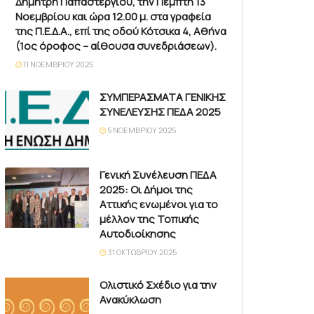
Δημήτρη Παπαστεργίου, την Πέμπτη 13
Νοεμβρίου και ώρα 12.00 μ. στα γραφεία
της Π.Ε.Δ.Α., επί της οδού Κότσικα 4, Αθήνα
(1ος όροφος – αίθουσα συνεδριάσεων).
11 ΝΟΕΜΒΡΊΟΥ 2025
ΣΥΜΠΕΡΑΣΜΑΤΑ ΓΕΝΙΚΗΣ
ΣΥΝΕΛΕΥΣΗΣ ΠΕΔΑ 2025
5 ΝΟΕΜΒΡΊΟΥ 2025
Γενική Συνέλευση ΠΕΔΑ
2025: Οι Δήμοι της
Αττικής ενωμένοι για το
μέλλον της Τοπικής
Αυτοδιοίκησης
31 ΟΚΤΩΒΡΊΟΥ 2025
Ολιστικό Σχέδιο για την
Ανακύκλωση