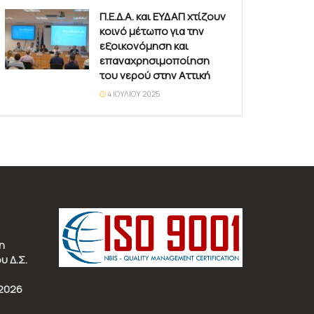
Π.Ε.Δ.Α. και ΕΥΔΑΠ χτίζουν
κοινό μέτωπο για την
εξοικονόμηση και
επαναχρησιμοποίηση
του νερού στην Αττική
4 ΙΟΥΛΊΟΥ 2025
η
υ Δ.Σ.
2026