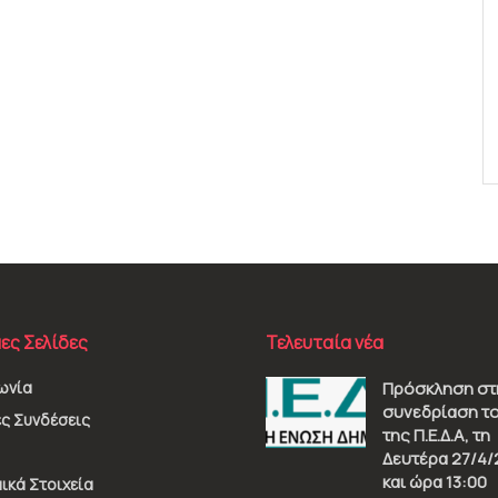
ες Σελίδες
Τελευταία νέα
ωνία
Πρόσκληση στ
συνεδρίαση το
ς Συνδέσεις
της Π.Ε.Δ.Α, τη
Δευτέρα 27/4/
και ώρα 13:00
ικά Στοιχεία