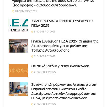
γραφεία της Π.Ε.Δ.Α., επί της οδού Κότσικα 4, Αθήνα
(1ος όροφος – αίθουσα συνεδριάσεων).
11 ΝΟΕΜΒΡΊΟΥ 2025
ΣΥΜΠΕΡΑΣΜΑΤΑ ΓΕΝΙΚΗΣ ΣΥΝΕΛΕΥΣΗΣ
ΠΕΔΑ 2025
5 ΝΟΕΜΒΡΊΟΥ 2025
Γενική Συνέλευση ΠΕΔΑ 2025: Οι Δήμοι της
Αττικής ενωμένοι για το μέλλον της
Τοπικής Αυτοδιοίκησης
31 ΟΚΤΩΒΡΊΟΥ 2025
Ολιστικό Σχέδιο για την Ανακύκλωση
23 ΟΚΤΩΒΡΊΟΥ 2025
Συνάντηση Δημάρχων της Αττικής για την
Παρουσίαση του Ολιστικού Σχεδίου
Διαχείρισης Αστικών Απορριμμάτων της
ΠΕΔΑ, με έμφαση στην ανακύκλωση
23 ΟΚΤΩΒΡΊΟΥ 2025