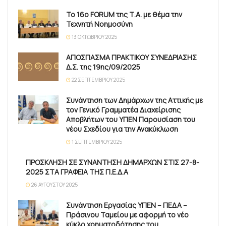
Το 16ο FORUM της Τ.Α. με θέμα την
Τεχνητή Νοημοσύνη
13 ΟΚΤΩΒΡΊΟΥ 2025
ΑΠΟΣΠΑΣΜΑ ΠΡΑΚΤΙΚΟΥ ΣΥΝΕΔΡΙΑΣΗΣ
Δ.Σ. της 19ης/09/2025
22 ΣΕΠΤΕΜΒΡΊΟΥ 2025
Συνάντηση των Δημάρχων της Αττικής με
τον Γενικό Γραμματέα Διαχείρισης
Αποβλήτων του ΥΠΕΝ Παρουσίαση του
νέου Σχεδίου για την Ανακύκλωση
1 ΣΕΠΤΕΜΒΡΊΟΥ 2025
ΠΡΟΣΚΛΗΣΗ ΣΕ ΣΥΝΑΝΤΗΣΗ ΔΗΜΑΡΧΩΝ ΣΤΙΣ 27-8-
2025 ΣΤΑ ΓΡΑΦΕΙΑ ΤΗΣ Π.Ε.Δ.Α
26 ΑΥΓΟΎΣΤΟΥ 2025
Συνάντηση Εργασίας ΥΠΕΝ – ΠΕΔΑ –
Πράσινου Ταμείου με αφορμή το νέο
κύκλο χρηματοδότησης του