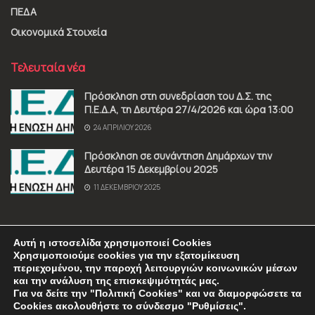
ΠΕΔΑ
Οικονομικά Στοιχεία
Τελευταία νέα
Πρόσκληση στη συνεδρίαση του Δ.Σ. της
Π.Ε.Δ.Α, τη Δευτέρα 27/4/2026 και ώρα 13:00
24 ΑΠΡΙΛΊΟΥ 2026
Πρόσκληση σε συνάντηση Δημάρχων την
Δευτέρα 15 Δεκεμβρίου 2025
11 ΔΕΚΕΜΒΡΊΟΥ 2025
Αυτή η ιστοσελίδα χρησιμοποιεί Cookies
Χρησιμοποιούμε cookies για την εξατομίκευση
περιεχομένου, την παροχή λειτουργιών κοινωνικών μέσων
και την ανάλυση της επισκεψιμότητάς μας.
Όροι χρήσης
Πολιτική Απορρήτου
Επικοινωνία
Για να δείτε την "Πολιτική Cookies" και να διαμορφώσετε τα
Cookies ακολουθήστε το σύνδεσμο "Ρυθμίσεις".
© 2025 Π.Ε.Δ.Α. • All Rights Reserved • Manufactured by
Sociality
•