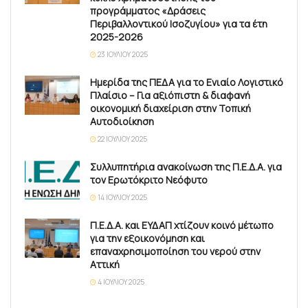
προγράμματος «Δράσεις
Περιβαλλοντικού Ισοζυγίου» για τα έτη
2025-2026
23 ΙΟΥΛΊΟΥ 2025
Ημερίδα της ΠΕΔΑ για το Ενιαίο Λογιστικό
Πλαίσιο – Για αξιόπιστη & διαφανή
οικονομική διαχείριση στην Τοπική
Αυτοδιοίκηση
22 ΙΟΥΛΊΟΥ 2025
Συλλυπητήρια ανακοίνωση της Π.Ε.Δ.Α. για
τον Ερωτόκριτο Νεόφυτο
14 ΙΟΥΛΊΟΥ 2025
Π.Ε.Δ.Α. και ΕΥΔΑΠ χτίζουν κοινό μέτωπο
για την εξοικονόμηση και
επαναχρησιμοποίηση του νερού στην
Αττική
4 ΙΟΥΛΊΟΥ 2025