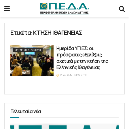
Ετικέτα:
ΚΤΗΣΗ ΙΘΑΓΕΝΕΙΑΣ
Ημερίδα ΥΠ.ΕΣ: οι
ΚΕΝΤΡΙΚΉ ΔΙΟΊΚΗΣΗ
πρόσφατες εξελίξεις
σχετικά με την κτήση της
Ελληνικής Ιθαγένειας
14 ΔΕΚΕΜΒΡΊΟΥ 2018
Τελευταία νέα