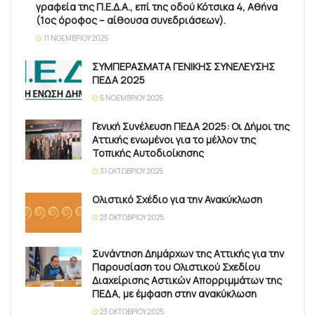
γραφεία της Π.Ε.Δ.Α., επί της οδού Κότσικα 4, Αθήνα
(1ος όροφος – αίθουσα συνεδριάσεων).
11 ΝΟΕΜΒΡΊΟΥ 2025
ΣΥΜΠΕΡΑΣΜΑΤΑ ΓΕΝΙΚΗΣ ΣΥΝΕΛΕΥΣΗΣ
ΠΕΔΑ 2025
5 ΝΟΕΜΒΡΊΟΥ 2025
Γενική Συνέλευση ΠΕΔΑ 2025: Οι Δήμοι της
Αττικής ενωμένοι για το μέλλον της
Τοπικής Αυτοδιοίκησης
31 ΟΚΤΩΒΡΊΟΥ 2025
Ολιστικό Σχέδιο για την Ανακύκλωση
23 ΟΚΤΩΒΡΊΟΥ 2025
Συνάντηση Δημάρχων της Αττικής για την
Παρουσίαση του Ολιστικού Σχεδίου
Διαχείρισης Αστικών Απορριμμάτων της
ΠΕΔΑ, με έμφαση στην ανακύκλωση
23 ΟΚΤΩΒΡΊΟΥ 2025