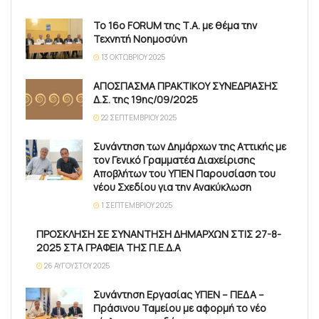
Το 16ο FORUM της Τ.Α. με θέμα την
Τεχνητή Νοημοσύνη
13 ΟΚΤΩΒΡΊΟΥ 2025
ΑΠΟΣΠΑΣΜΑ ΠΡΑΚΤΙΚΟΥ ΣΥΝΕΔΡΙΑΣΗΣ
Δ.Σ. της 19ης/09/2025
22 ΣΕΠΤΕΜΒΡΊΟΥ 2025
Συνάντηση των Δημάρχων της Αττικής με
τον Γενικό Γραμματέα Διαχείρισης
Αποβλήτων του ΥΠΕΝ Παρουσίαση του
νέου Σχεδίου για την Ανακύκλωση
1 ΣΕΠΤΕΜΒΡΊΟΥ 2025
ΠΡΟΣΚΛΗΣΗ ΣΕ ΣΥΝΑΝΤΗΣΗ ΔΗΜΑΡΧΩΝ ΣΤΙΣ 27-8-
2025 ΣΤΑ ΓΡΑΦΕΙΑ ΤΗΣ Π.Ε.Δ.Α
26 ΑΥΓΟΎΣΤΟΥ 2025
Συνάντηση Εργασίας ΥΠΕΝ – ΠΕΔΑ –
Πράσινου Ταμείου με αφορμή το νέο