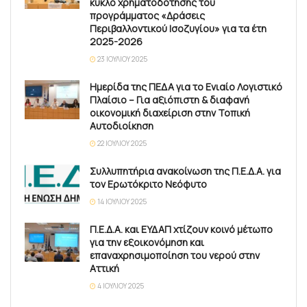
κύκλο χρηματοδότησης του
προγράμματος «Δράσεις
Περιβαλλοντικού Ισοζυγίου» για τα έτη
2025-2026
23 ΙΟΥΛΊΟΥ 2025
Ημερίδα της ΠΕΔΑ για το Ενιαίο Λογιστικό
Πλαίσιο – Για αξιόπιστη & διαφανή
οικονομική διαχείριση στην Τοπική
Αυτοδιοίκηση
22 ΙΟΥΛΊΟΥ 2025
Συλλυπητήρια ανακοίνωση της Π.Ε.Δ.Α. για
τον Ερωτόκριτο Νεόφυτο
14 ΙΟΥΛΊΟΥ 2025
Π.Ε.Δ.Α. και ΕΥΔΑΠ χτίζουν κοινό μέτωπο
για την εξοικονόμηση και
επαναχρησιμοποίηση του νερού στην
Αττική
4 ΙΟΥΛΊΟΥ 2025