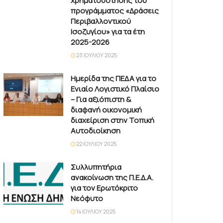
χρηματοδότησης του
προγράμματος «Δράσεις
Περιβαλλοντικού
Ισοζυγίου» για τα έτη
2025-2026
23 ΙΟΥΛΊΟΥ 2025
Ημερίδα της ΠΕΔΑ για το
Ενιαίο Λογιστικό Πλαίσιο
– Για αξιόπιστη &
διαφανή οικονομική
διαχείριση στην Τοπική
Αυτοδιοίκηση
22 ΙΟΥΛΊΟΥ 2025
Συλλυπητήρια
ανακοίνωση της Π.Ε.Δ.Α.
για τον Ερωτόκριτο
Νεόφυτο
14 ΙΟΥΛΊΟΥ 2025