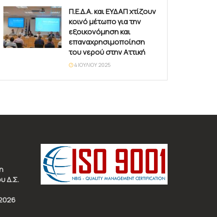
Π.Ε.Δ.Α. και ΕΥΔΑΠ χτίζουν
κοινό μέτωπο για την
εξοικονόμηση και
επαναχρησιμοποίηση
του νερού στην Αττική
4 ΙΟΥΛΊΟΥ 2025
η
υ Δ.Σ.
2026