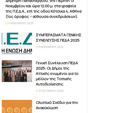
Δημήτρη Παπαστεργίου, την Πέμπτη 13
Νοεμβρίου και ώρα 12.00 μ. στα γραφεία
της Π.Ε.Δ.Α., επί της οδού Κότσικα 4, Αθήνα
(1ος όροφος – αίθουσα συνεδριάσεων).
11 ΝΟΕΜΒΡΊΟΥ 2025
ΣΥΜΠΕΡΑΣΜΑΤΑ ΓΕΝΙΚΗΣ
ΣΥΝΕΛΕΥΣΗΣ ΠΕΔΑ 2025
5 ΝΟΕΜΒΡΊΟΥ 2025
Γενική Συνέλευση ΠΕΔΑ
2025: Οι Δήμοι της
Αττικής ενωμένοι για το
μέλλον της Τοπικής
Αυτοδιοίκησης
31 ΟΚΤΩΒΡΊΟΥ 2025
Ολιστικό Σχέδιο για την
Ανακύκλωση