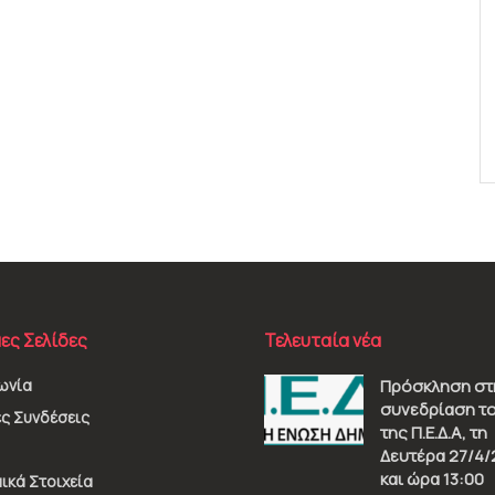
ες Σελίδες
Τελευταία νέα
ωνία
Πρόσκληση στ
συνεδρίαση το
ς Συνδέσεις
της Π.Ε.Δ.Α, τη
Δευτέρα 27/4/
και ώρα 13:00
ικά Στοιχεία