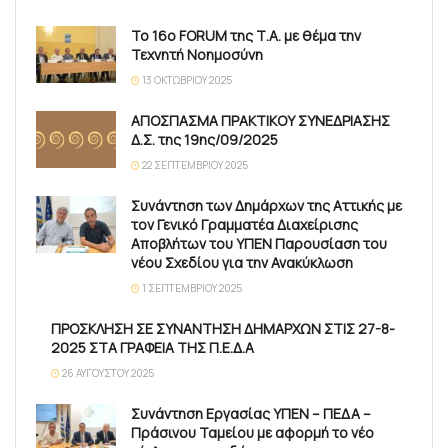
Το 16ο FORUM της Τ.Α. με θέμα την
Τεχνητή Νοημοσύνη
13 ΟΚΤΩΒΡΊΟΥ 2025
ΑΠΟΣΠΑΣΜΑ ΠΡΑΚΤΙΚΟΥ ΣΥΝΕΔΡΙΑΣΗΣ
Δ.Σ. της 19ης/09/2025
22 ΣΕΠΤΕΜΒΡΊΟΥ 2025
Συνάντηση των Δημάρχων της Αττικής με
τον Γενικό Γραμματέα Διαχείρισης
Αποβλήτων του ΥΠΕΝ Παρουσίαση του
νέου Σχεδίου για την Ανακύκλωση
1 ΣΕΠΤΕΜΒΡΊΟΥ 2025
ΠΡΟΣΚΛΗΣΗ ΣΕ ΣΥΝΑΝΤΗΣΗ ΔΗΜΑΡΧΩΝ ΣΤΙΣ 27-8-
2025 ΣΤΑ ΓΡΑΦΕΙΑ ΤΗΣ Π.Ε.Δ.Α
26 ΑΥΓΟΎΣΤΟΥ 2025
Συνάντηση Εργασίας ΥΠΕΝ – ΠΕΔΑ –
Πράσινου Ταμείου με αφορμή το νέο