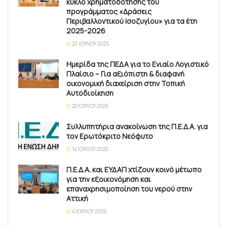
κύκλο χρηματοδότησης του
προγράμματος «Δράσεις
Περιβαλλοντικού Ισοζυγίου» για τα έτη
2025-2026
23 ΙΟΥΛΊΟΥ 2025
Ημερίδα της ΠΕΔΑ για το Ενιαίο Λογιστικό
Πλαίσιο – Για αξιόπιστη & διαφανή
οικονομική διαχείριση στην Τοπική
Αυτοδιοίκηση
22 ΙΟΥΛΊΟΥ 2025
Συλλυπητήρια ανακοίνωση της Π.Ε.Δ.Α. για
τον Ερωτόκριτο Νεόφυτο
14 ΙΟΥΛΊΟΥ 2025
Π.Ε.Δ.Α. και ΕΥΔΑΠ χτίζουν κοινό μέτωπο
για την εξοικονόμηση και
επαναχρησιμοποίηση του νερού στην
Αττική
4 ΙΟΥΛΊΟΥ 2025