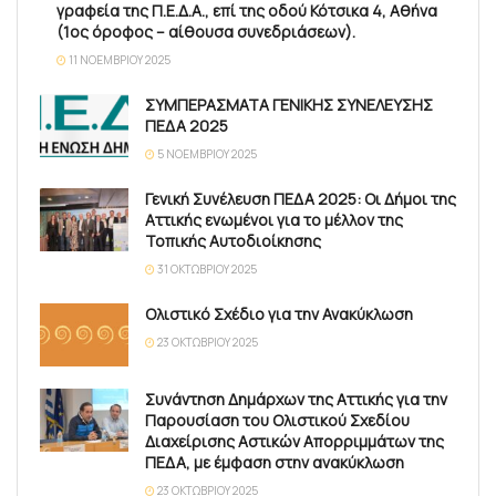
γραφεία της Π.Ε.Δ.Α., επί της οδού Κότσικα 4, Αθήνα
(1ος όροφος – αίθουσα συνεδριάσεων).
11 ΝΟΕΜΒΡΊΟΥ 2025
ΣΥΜΠΕΡΑΣΜΑΤΑ ΓΕΝΙΚΗΣ ΣΥΝΕΛΕΥΣΗΣ
ΠΕΔΑ 2025
5 ΝΟΕΜΒΡΊΟΥ 2025
Γενική Συνέλευση ΠΕΔΑ 2025: Οι Δήμοι της
Αττικής ενωμένοι για το μέλλον της
Τοπικής Αυτοδιοίκησης
31 ΟΚΤΩΒΡΊΟΥ 2025
Ολιστικό Σχέδιο για την Ανακύκλωση
23 ΟΚΤΩΒΡΊΟΥ 2025
Συνάντηση Δημάρχων της Αττικής για την
Παρουσίαση του Ολιστικού Σχεδίου
Διαχείρισης Αστικών Απορριμμάτων της
ΠΕΔΑ, με έμφαση στην ανακύκλωση
23 ΟΚΤΩΒΡΊΟΥ 2025