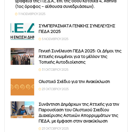
γραφεία της Π.Ε.Δ.Α., επί της οδού Κότσικα 4, Αθήνα
(1ος όροφος – αίθουσα συνεδριάσεων).
11 ΝΟΕΜΒΡΊΟΥ 2025
ΣΥΜΠΕΡΑΣΜΑΤΑ ΓΕΝΙΚΗΣ ΣΥΝΕΛΕΥΣΗΣ
ΠΕΔΑ 2025
5 ΝΟΕΜΒΡΊΟΥ 2025
Γενική Συνέλευση ΠΕΔΑ 2025: Οι Δήμοι της
Αττικής ενωμένοι για το μέλλον της
Τοπικής Αυτοδιοίκησης
31 ΟΚΤΩΒΡΊΟΥ 2025
Ολιστικό Σχέδιο για την Ανακύκλωση
23 ΟΚΤΩΒΡΊΟΥ 2025
Συνάντηση Δημάρχων της Αττικής για την
Παρουσίαση του Ολιστικού Σχεδίου
Διαχείρισης Αστικών Απορριμμάτων της
ΠΕΔΑ, με έμφαση στην ανακύκλωση
23 ΟΚΤΩΒΡΊΟΥ 2025