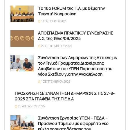
Το 16ο FORUM της Τ.Α. με θέμα την
Τεχνητή Νοημοσύνη
13 ΟΚΤΩΒΡΊΟΥ 2025
ΑΠΟΣΠΑΣΜΑ ΠΡΑΚΤΙΚΟΥ ΣΥΝΕΔΡΙΑΣΗΣ
Δ.Σ. της 19ης/09/2025
22 ΣΕΠΤΕΜΒΡΊΟΥ 2025
Συνάντηση των Δημάρχων της Αττικής με
τον Γενικό Γραμματέα Διαχείρισης
Αποβλήτων του ΥΠΕΝ Παρουσίαση του
νέου Σχεδίου για την Ανακύκλωση
1 ΣΕΠΤΕΜΒΡΊΟΥ 2025
ΠΡΟΣΚΛΗΣΗ ΣΕ ΣΥΝΑΝΤΗΣΗ ΔΗΜΑΡΧΩΝ ΣΤΙΣ 27-8-
2025 ΣΤΑ ΓΡΑΦΕΙΑ ΤΗΣ Π.Ε.Δ.Α
26 ΑΥΓΟΎΣΤΟΥ 2025
Συνάντηση Εργασίας ΥΠΕΝ – ΠΕΔΑ –
Πράσινου Ταμείου με αφορμή το νέο
κύκλο χρηματοδότησης του