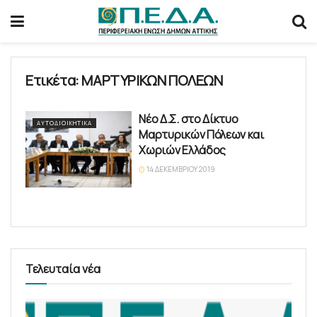
Ετικέτα:
ΜΑΡΤΥΡΙΚΩΝ ΠΟΛΕΩΝ
Νέο Δ.Σ. στο Δίκτυο
ΑΥΤΟΔΙΟΙΚΗΤΙΚΆ
Μαρτυρικών Πόλεων και
Χωριών Ελλάδος
14 ΔΕΚΕΜΒΡΊΟΥ 2019
Τελευταία νέα