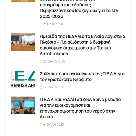
προγράμματος «Δράσεις
Περιβαλλοντικού Ισοζυγίου» για τα έτη
2025-2026
23 ΙΟΥΛΊΟΥ 2025
Ημερίδα της ΠΕΔΑ για το Ενιαίο Λογιστικό
Πλαίσιο – Για αξιόπιστη & διαφανή
οικονομική διαχείριση στην Τοπική
Αυτοδιοίκηση
22 ΙΟΥΛΊΟΥ 2025
Συλλυπητήρια ανακοίνωση της Π.Ε.Δ.Α. για
τον Ερωτόκριτο Νεόφυτο
14 ΙΟΥΛΊΟΥ 2025
Π.Ε.Δ.Α. και ΕΥΔΑΠ χτίζουν κοινό μέτωπο
για την εξοικονόμηση και
επαναχρησιμοποίηση του νερού στην
Αττική
4 ΙΟΥΛΊΟΥ 2025