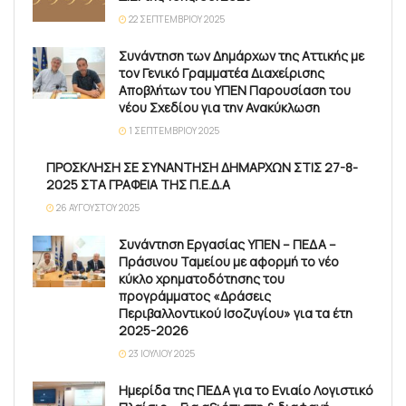
22 ΣΕΠΤΕΜΒΡΊΟΥ 2025
Συνάντηση των Δημάρχων της Αττικής με
τον Γενικό Γραμματέα Διαχείρισης
Αποβλήτων του ΥΠΕΝ Παρουσίαση του
νέου Σχεδίου για την Ανακύκλωση
1 ΣΕΠΤΕΜΒΡΊΟΥ 2025
ΠΡΟΣΚΛΗΣΗ ΣΕ ΣΥΝΑΝΤΗΣΗ ΔΗΜΑΡΧΩΝ ΣΤΙΣ 27-8-
2025 ΣΤΑ ΓΡΑΦΕΙΑ ΤΗΣ Π.Ε.Δ.Α
26 ΑΥΓΟΎΣΤΟΥ 2025
Συνάντηση Εργασίας ΥΠΕΝ – ΠΕΔΑ –
Πράσινου Ταμείου με αφορμή το νέο
κύκλο χρηματοδότησης του
προγράμματος «Δράσεις
Περιβαλλοντικού Ισοζυγίου» για τα έτη
2025-2026
23 ΙΟΥΛΊΟΥ 2025
Ημερίδα της ΠΕΔΑ για το Ενιαίο Λογιστικό