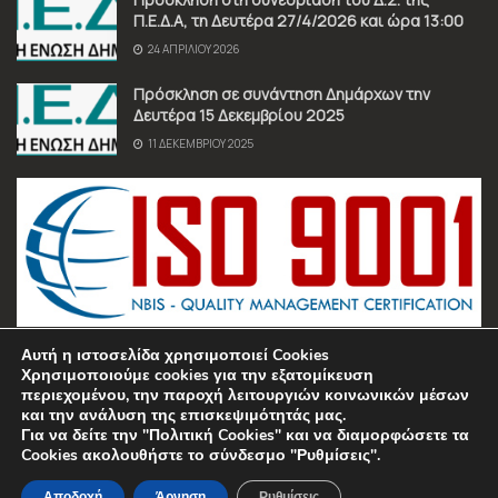
Π.Ε.Δ.Α, τη Δευτέρα 27/4/2026 και ώρα 13:00
24 ΑΠΡΙΛΊΟΥ 2026
Πρόσκληση σε συνάντηση Δημάρχων την
Δευτέρα 15 Δεκεμβρίου 2025
11 ΔΕΚΕΜΒΡΊΟΥ 2025
Αυτή η ιστοσελίδα χρησιμοποιεί Cookies
Χρησιμοποιούμε cookies για την εξατομίκευση
περιεχομένου, την παροχή λειτουργιών κοινωνικών μέσων
και την ανάλυση της επισκεψιμότητάς μας.
Για να δείτε την "Πολιτική Cookies" και να διαμορφώσετε τα
Όροι χρήσης
Πολιτική Απορρήτου
Επικοινωνία
Cookies ακολουθήστε το σύνδεσμο "Ρυθμίσεις".
© 2025 Π.Ε.Δ.Α. • All Rights Reserved • Manufactured by
Sociality
•
Managed by
REIDDL
Αποδοχή
Άρνηση
Ρυθμίσεις