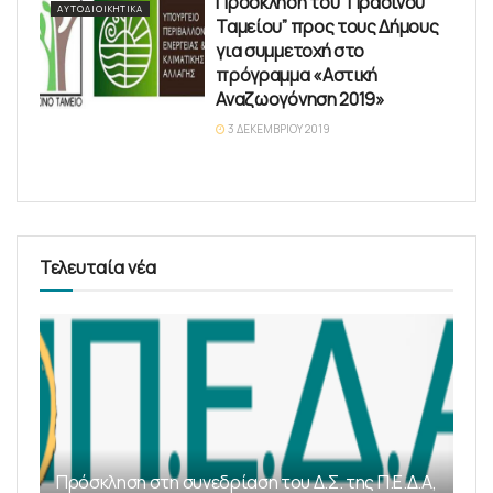
Πρόσκληση του “Πράσινου
ΑΥΤΟΔΙΟΙΚΗΤΙΚΆ
Ταμείου” προς τους Δήμους
για συμμετοχή στο
πρόγραμμα «Αστική
Αναζωογόνηση 2019»
3 ΔΕΚΕΜΒΡΊΟΥ 2019
Τελευταία νέα
Πρόσκληση στη συνεδρίαση του Δ.Σ. της Π.Ε.Δ.Α,