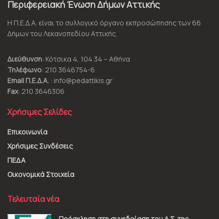
Περιφερειακή Ένωση Δήμων Αττικής
Η Π.Ε.Δ.Α. είναι το συλλογικό όργανο εκπροσώπησης των 66
Δήμων του Λεκανοπεδίου Αττικής.
Διεύθυνση
: Κότσικα 4, 104 34 – Αθήνα
Τηλέφωνο
: 210 3646754-6
Email Π.Ε.Δ.Α.
: info@pedattikis.gr
Fax
: 210 3646306
Χρήσιμες Σελίδες
Επικοινωνία
Χρήσιμες Συνδέσεις
ΠΕΔΑ
Οικονομικά Στοιχεία
Τελευταία νέα
Πρόσκληση στη συνεδρίαση του Δ.Σ. της