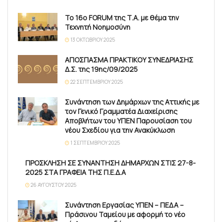
Το 16ο FORUM της Τ.Α. με θέμα την
Τεχνητή Νοημοσύνη
13 ΟΚΤΩΒΡΊΟΥ 2025
ΑΠΟΣΠΑΣΜΑ ΠΡΑΚΤΙΚΟΥ ΣΥΝΕΔΡΙΑΣΗΣ
Δ.Σ. της 19ης/09/2025
22 ΣΕΠΤΕΜΒΡΊΟΥ 2025
Συνάντηση των Δημάρχων της Αττικής με
τον Γενικό Γραμματέα Διαχείρισης
Αποβλήτων του ΥΠΕΝ Παρουσίαση του
νέου Σχεδίου για την Ανακύκλωση
1 ΣΕΠΤΕΜΒΡΊΟΥ 2025
ΠΡΟΣΚΛΗΣΗ ΣΕ ΣΥΝΑΝΤΗΣΗ ΔΗΜΑΡΧΩΝ ΣΤΙΣ 27-8-
2025 ΣΤΑ ΓΡΑΦΕΙΑ ΤΗΣ Π.Ε.Δ.Α
26 ΑΥΓΟΎΣΤΟΥ 2025
Συνάντηση Εργασίας ΥΠΕΝ – ΠΕΔΑ –
Πράσινου Ταμείου με αφορμή το νέο