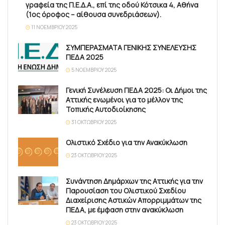
γραφεία της Π.Ε.Δ.Α., επί της οδού Κότσικα 4, Αθήνα
(1ος όροφος – αίθουσα συνεδριάσεων).
11 ΝΟΕΜΒΡΊΟΥ 2025
ΣΥΜΠΕΡΑΣΜΑΤΑ ΓΕΝΙΚΗΣ ΣΥΝΕΛΕΥΣΗΣ
ΠΕΔΑ 2025
5 ΝΟΕΜΒΡΊΟΥ 2025
Γενική Συνέλευση ΠΕΔΑ 2025: Οι Δήμοι της
Αττικής ενωμένοι για το μέλλον της
Τοπικής Αυτοδιοίκησης
31 ΟΚΤΩΒΡΊΟΥ 2025
Ολιστικό Σχέδιο για την Ανακύκλωση
23 ΟΚΤΩΒΡΊΟΥ 2025
Συνάντηση Δημάρχων της Αττικής για την
Παρουσίαση του Ολιστικού Σχεδίου
Διαχείρισης Αστικών Απορριμμάτων της
ΠΕΔΑ, με έμφαση στην ανακύκλωση
23 ΟΚΤΩΒΡΊΟΥ 2025