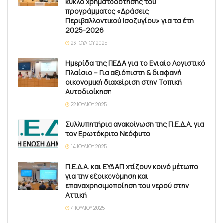
κύκλο χρηματοδότησης του
προγράμματος «Δράσεις
Περιβαλλοντικού Ισοζυγίου» για τα έτη
2025-2026
23 ΙΟΥΛΊΟΥ 2025
Ημερίδα της ΠΕΔΑ για το Ενιαίο Λογιστικό
Πλαίσιο – Για αξιόπιστη & διαφανή
οικονομική διαχείριση στην Τοπική
Αυτοδιοίκηση
22 ΙΟΥΛΊΟΥ 2025
Συλλυπητήρια ανακοίνωση της Π.Ε.Δ.Α. για
τον Ερωτόκριτο Νεόφυτο
14 ΙΟΥΛΊΟΥ 2025
Π.Ε.Δ.Α. και ΕΥΔΑΠ χτίζουν κοινό μέτωπο
για την εξοικονόμηση και
επαναχρησιμοποίηση του νερού στην
Αττική
4 ΙΟΥΛΊΟΥ 2025