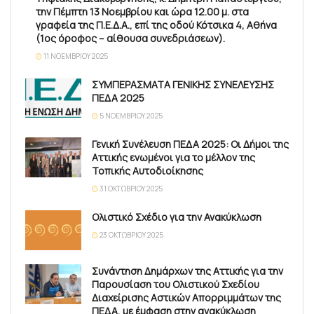
την Πέμπτη 13 Νοεμβρίου και ώρα 12.00 μ. στα
γραφεία της Π.Ε.Δ.Α., επί της οδού Κότσικα 4, Αθήνα
(1ος όροφος – αίθουσα συνεδριάσεων).
11 ΝΟΕΜΒΡΊΟΥ 2025
ΣΥΜΠΕΡΑΣΜΑΤΑ ΓΕΝΙΚΗΣ ΣΥΝΕΛΕΥΣΗΣ
ΠΕΔΑ 2025
5 ΝΟΕΜΒΡΊΟΥ 2025
Γενική Συνέλευση ΠΕΔΑ 2025: Οι Δήμοι της
Αττικής ενωμένοι για το μέλλον της
Τοπικής Αυτοδιοίκησης
31 ΟΚΤΩΒΡΊΟΥ 2025
Ολιστικό Σχέδιο για την Ανακύκλωση
23 ΟΚΤΩΒΡΊΟΥ 2025
Συνάντηση Δημάρχων της Αττικής για την
Παρουσίαση του Ολιστικού Σχεδίου
Διαχείρισης Αστικών Απορριμμάτων της
ΠΕΔΑ, με έμφαση στην ανακύκλωση