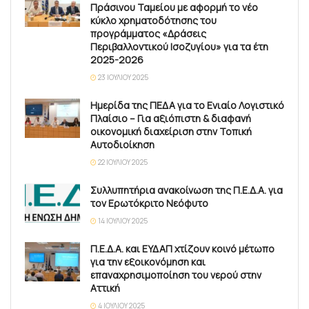
Πράσινου Ταμείου με αφορμή το νέο
κύκλο χρηματοδότησης του
προγράμματος «Δράσεις
Περιβαλλοντικού Ισοζυγίου» για τα έτη
2025-2026
23 ΙΟΥΛΊΟΥ 2025
Ημερίδα της ΠΕΔΑ για το Ενιαίο Λογιστικό
Πλαίσιο – Για αξιόπιστη & διαφανή
οικονομική διαχείριση στην Τοπική
Αυτοδιοίκηση
22 ΙΟΥΛΊΟΥ 2025
Συλλυπητήρια ανακοίνωση της Π.Ε.Δ.Α. για
τον Ερωτόκριτο Νεόφυτο
14 ΙΟΥΛΊΟΥ 2025
Π.Ε.Δ.Α. και ΕΥΔΑΠ χτίζουν κοινό μέτωπο
για την εξοικονόμηση και
επαναχρησιμοποίηση του νερού στην
Αττική
4 ΙΟΥΛΊΟΥ 2025