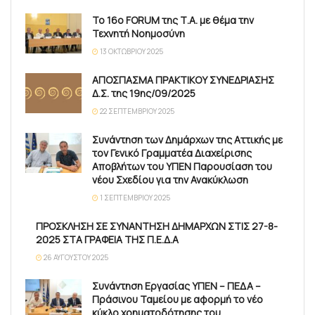
Το 16ο FORUM της Τ.Α. με θέμα την
Τεχνητή Νοημοσύνη
13 ΟΚΤΩΒΡΊΟΥ 2025
ΑΠΟΣΠΑΣΜΑ ΠΡΑΚΤΙΚΟΥ ΣΥΝΕΔΡΙΑΣΗΣ
Δ.Σ. της 19ης/09/2025
22 ΣΕΠΤΕΜΒΡΊΟΥ 2025
Συνάντηση των Δημάρχων της Αττικής με
τον Γενικό Γραμματέα Διαχείρισης
Αποβλήτων του ΥΠΕΝ Παρουσίαση του
νέου Σχεδίου για την Ανακύκλωση
1 ΣΕΠΤΕΜΒΡΊΟΥ 2025
ΠΡΟΣΚΛΗΣΗ ΣΕ ΣΥΝΑΝΤΗΣΗ ΔΗΜΑΡΧΩΝ ΣΤΙΣ 27-8-
2025 ΣΤΑ ΓΡΑΦΕΙΑ ΤΗΣ Π.Ε.Δ.Α
26 ΑΥΓΟΎΣΤΟΥ 2025
Συνάντηση Εργασίας ΥΠΕΝ – ΠΕΔΑ –
Πράσινου Ταμείου με αφορμή το νέο
κύκλο χρηματοδότησης του