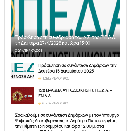
Πρόσκληση στη συνεδρίαση του Δ.Σ. της Π.Ε.Δ.Α,
τη Δευτέρα 27/4/2026 και ώρα 13:00
24 ΑΠΡΙΛΊΟΥ 2026
Πρόσκληση σε συνάντηση Δημάρχων την
Δευτέρα 15 Δεκεμβρίου 2025
11 ΔΕΚΕΜΒΡΊΟΥ 2025
12α ΒΡΑΒΕΙΑ ΑΥΤΟΔΙΟΙΚΗΣΗΣ Π.Ε.Δ.Α. –
ΕΝ.Δ.Α.
28 ΝΟΕΜΒΡΊΟΥ 2025
Σας καλούμε σε συνάντηση Δημάρχων με τον Υπουργό
Ψηφιακής Διακυβέρνησης, κ. Δημήτρη Παπαστεργίου,
την Πέμπτη 13 Νοεμβρίου και ώρα 12.00 μ. στα