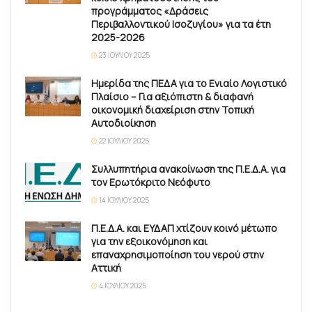
προγράμματος «Δράσεις
Περιβαλλοντικού Ισοζυγίου» για τα έτη
2025-2026
23 ΙΟΥΛΊΟΥ 2025
Ημερίδα της ΠΕΔΑ για το Ενιαίο Λογιστικό
Πλαίσιο – Για αξιόπιστη & διαφανή
οικονομική διαχείριση στην Τοπική
Αυτοδιοίκηση
22 ΙΟΥΛΊΟΥ 2025
Συλλυπητήρια ανακοίνωση της Π.Ε.Δ.Α. για
τον Ερωτόκριτο Νεόφυτο
14 ΙΟΥΛΊΟΥ 2025
Π.Ε.Δ.Α. και ΕΥΔΑΠ χτίζουν κοινό μέτωπο
για την εξοικονόμηση και
επαναχρησιμοποίηση του νερού στην
Αττική
4 ΙΟΥΛΊΟΥ 2025