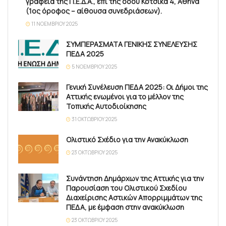
γραφεία της Π.Ε.Δ.Α., επί της οδού Κότσικα 4, Αθήνα
(1ος όροφος – αίθουσα συνεδριάσεων).
11 ΝΟΕΜΒΡΊΟΥ 2025
ΣΥΜΠΕΡΑΣΜΑΤΑ ΓΕΝΙΚΗΣ ΣΥΝΕΛΕΥΣΗΣ
ΠΕΔΑ 2025
5 ΝΟΕΜΒΡΊΟΥ 2025
Γενική Συνέλευση ΠΕΔΑ 2025: Οι Δήμοι της
Αττικής ενωμένοι για το μέλλον της
Τοπικής Αυτοδιοίκησης
31 ΟΚΤΩΒΡΊΟΥ 2025
Ολιστικό Σχέδιο για την Ανακύκλωση
23 ΟΚΤΩΒΡΊΟΥ 2025
Συνάντηση Δημάρχων της Αττικής για την
Παρουσίαση του Ολιστικού Σχεδίου
Διαχείρισης Αστικών Απορριμμάτων της
ΠΕΔΑ, με έμφαση στην ανακύκλωση
23 ΟΚΤΩΒΡΊΟΥ 2025