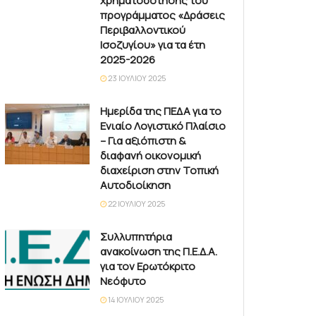
χρηματοδότησης του
προγράμματος «Δράσεις
Περιβαλλοντικού
Ισοζυγίου» για τα έτη
2025-2026
23 ΙΟΥΛΊΟΥ 2025
Ημερίδα της ΠΕΔΑ για το
Ενιαίο Λογιστικό Πλαίσιο
– Για αξιόπιστη &
διαφανή οικονομική
διαχείριση στην Τοπική
Αυτοδιοίκηση
22 ΙΟΥΛΊΟΥ 2025
Συλλυπητήρια
ανακοίνωση της Π.Ε.Δ.Α.
για τον Ερωτόκριτο
Νεόφυτο
14 ΙΟΥΛΊΟΥ 2025