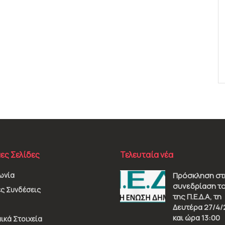
ες Σελίδες
Τελευταία νέα
ωνία
Πρόσκληση στ
συνεδρίαση το
ς Συνδέσεις
της Π.Ε.Δ.Α, τη
Δευτέρα 27/4/
και ώρα 13:00
ικά Στοιχεία