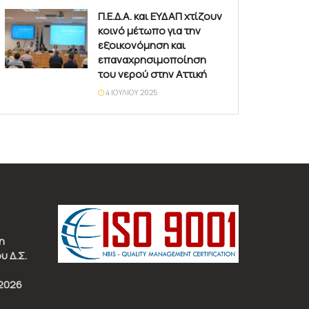
Π.Ε.Δ.Α. και ΕΥΔΑΠ χτίζουν
κοινό μέτωπο για την
εξοικονόμηση και
επαναχρησιμοποίηση
του νερού στην Αττική
4 ΙΟΥΛΊΟΥ 2025
η
υ Δ.Σ.
2026