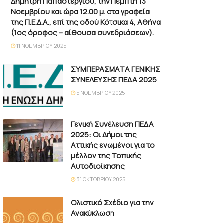
Δημήτρη Παπαστεργίου, την Πέμπτη 13
Νοεμβρίου και ώρα 12.00 μ. στα γραφεία
της Π.Ε.Δ.Α., επί της οδού Κότσικα 4, Αθήνα
(1ος όροφος – αίθουσα συνεδριάσεων).
11 ΝΟΕΜΒΡΊΟΥ 2025
ΣΥΜΠΕΡΑΣΜΑΤΑ ΓΕΝΙΚΗΣ
ΣΥΝΕΛΕΥΣΗΣ ΠΕΔΑ 2025
5 ΝΟΕΜΒΡΊΟΥ 2025
Γενική Συνέλευση ΠΕΔΑ
2025: Οι Δήμοι της
Αττικής ενωμένοι για το
μέλλον της Τοπικής
Αυτοδιοίκησης
31 ΟΚΤΩΒΡΊΟΥ 2025
Ολιστικό Σχέδιο για την
Ανακύκλωση