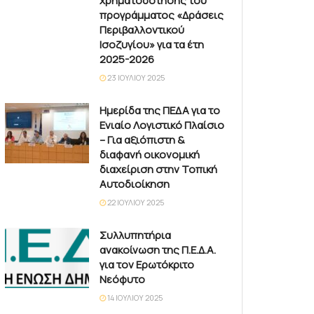
χρηματοδότησης του
προγράμματος «Δράσεις
Περιβαλλοντικού
Ισοζυγίου» για τα έτη
2025-2026
23 ΙΟΥΛΊΟΥ 2025
Ημερίδα της ΠΕΔΑ για το
Ενιαίο Λογιστικό Πλαίσιο
– Για αξιόπιστη &
διαφανή οικονομική
διαχείριση στην Τοπική
Αυτοδιοίκηση
22 ΙΟΥΛΊΟΥ 2025
Συλλυπητήρια
ανακοίνωση της Π.Ε.Δ.Α.
για τον Ερωτόκριτο
Νεόφυτο
14 ΙΟΥΛΊΟΥ 2025