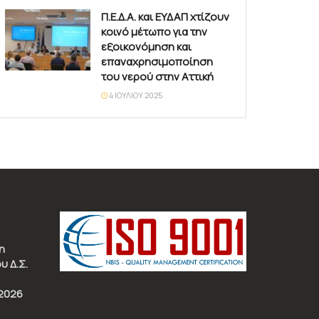
Π.Ε.Δ.Α. και ΕΥΔΑΠ χτίζουν
κοινό μέτωπο για την
εξοικονόμηση και
επαναχρησιμοποίηση
του νερού στην Αττική
4 ΙΟΥΛΊΟΥ 2025
η
υ Δ.Σ.
2026