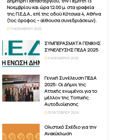
Δημήτρη Παπαστεργίου, την Πέμπτη 13
Νοεμβρίου και ώρα 12.00 μ. στα γραφεία
της Π.Ε.Δ.Α., επί της οδού Κότσικα 4, Αθήνα
(1ος όροφος – αίθουσα συνεδριάσεων).
11 ΝΟΕΜΒΡΊΟΥ 2025
ΣΥΜΠΕΡΑΣΜΑΤΑ ΓΕΝΙΚΗΣ
ΣΥΝΕΛΕΥΣΗΣ ΠΕΔΑ 2025
5 ΝΟΕΜΒΡΊΟΥ 2025
Γενική Συνέλευση ΠΕΔΑ
2025: Οι Δήμοι της
Αττικής ενωμένοι για το
μέλλον της Τοπικής
Αυτοδιοίκησης
31 ΟΚΤΩΒΡΊΟΥ 2025
Ολιστικό Σχέδιο για την
Ανακύκλωση