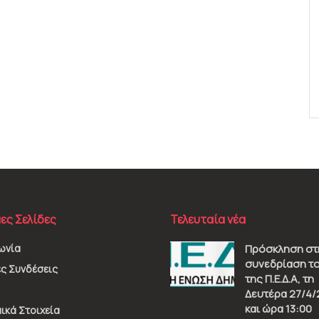
ες Σελίδες
Τελευταία νέα
ωνία
Πρόσκληση στ
συνεδρίαση το
ς Συνδέσεις
της Π.Ε.Δ.Α, τη
Δευτέρα 27/4/
και ώρα 13:00
ικά Στοιχεία