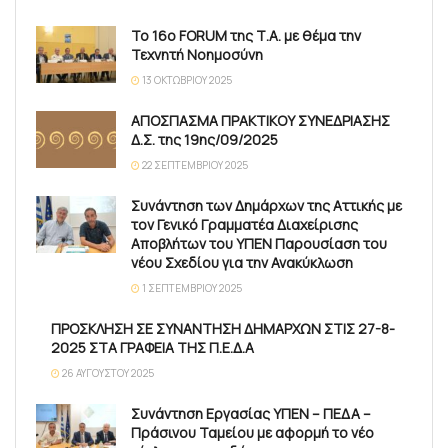
Το 16ο FORUM της Τ.Α. με θέμα την
Τεχνητή Νοημοσύνη
13 ΟΚΤΩΒΡΊΟΥ 2025
ΑΠΟΣΠΑΣΜΑ ΠΡΑΚΤΙΚΟΥ ΣΥΝΕΔΡΙΑΣΗΣ
Δ.Σ. της 19ης/09/2025
22 ΣΕΠΤΕΜΒΡΊΟΥ 2025
Συνάντηση των Δημάρχων της Αττικής με
τον Γενικό Γραμματέα Διαχείρισης
Αποβλήτων του ΥΠΕΝ Παρουσίαση του
νέου Σχεδίου για την Ανακύκλωση
1 ΣΕΠΤΕΜΒΡΊΟΥ 2025
ΠΡΟΣΚΛΗΣΗ ΣΕ ΣΥΝΑΝΤΗΣΗ ΔΗΜΑΡΧΩΝ ΣΤΙΣ 27-8-
2025 ΣΤΑ ΓΡΑΦΕΙΑ ΤΗΣ Π.Ε.Δ.Α
26 ΑΥΓΟΎΣΤΟΥ 2025
Συνάντηση Εργασίας ΥΠΕΝ – ΠΕΔΑ –
Πράσινου Ταμείου με αφορμή το νέο