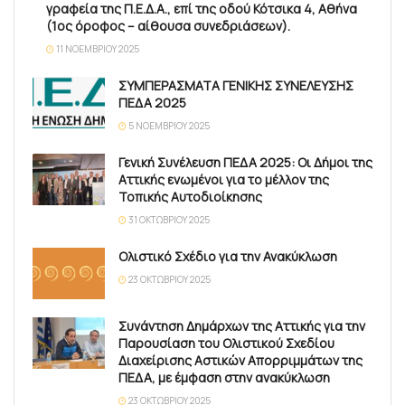
γραφεία της Π.Ε.Δ.Α., επί της οδού Κότσικα 4, Αθήνα
(1ος όροφος – αίθουσα συνεδριάσεων).
11 ΝΟΕΜΒΡΊΟΥ 2025
ΣΥΜΠΕΡΑΣΜΑΤΑ ΓΕΝΙΚΗΣ ΣΥΝΕΛΕΥΣΗΣ
ΠΕΔΑ 2025
5 ΝΟΕΜΒΡΊΟΥ 2025
Γενική Συνέλευση ΠΕΔΑ 2025: Οι Δήμοι της
Αττικής ενωμένοι για το μέλλον της
Τοπικής Αυτοδιοίκησης
31 ΟΚΤΩΒΡΊΟΥ 2025
Ολιστικό Σχέδιο για την Ανακύκλωση
23 ΟΚΤΩΒΡΊΟΥ 2025
Συνάντηση Δημάρχων της Αττικής για την
Παρουσίαση του Ολιστικού Σχεδίου
Διαχείρισης Αστικών Απορριμμάτων της
ΠΕΔΑ, με έμφαση στην ανακύκλωση
23 ΟΚΤΩΒΡΊΟΥ 2025