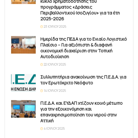
κύκλο χρηματοδότησης του
προγράμματος «Δράσεις
Περιβαλλοντικού Ισοζυγίου» για τα έτη
2025-2026
23 ΙΟΥΛΊΟΥ 2025
Ημερίδα της ΠΕΔΑ για το Ενιαίο Λογιστικό
Πλαίσιο – Για αξιόπιστη & διαφανή
οικονομική διαχείριση στην Τοπική
Αυτοδιοίκηση
22 ΙΟΥΛΊΟΥ 2025
Συλλυπητήρια ανακοίνωση της Π.Ε.Δ.Α. για
τον Ερωτόκριτο Νεόφυτο
14 ΙΟΥΛΊΟΥ 2025
Π.Ε.Δ.Α. και ΕΥΔΑΠ χτίζουν κοινό μέτωπο
για την εξοικονόμηση και
επαναχρησιμοποίηση του νερού στην
Αττική
4 ΙΟΥΛΊΟΥ 2025