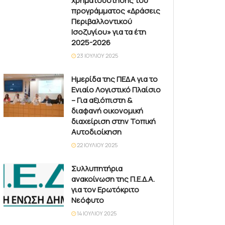
χρηματοδότησης του
προγράμματος «Δράσεις
Περιβαλλοντικού
Ισοζυγίου» για τα έτη
2025-2026
23 ΙΟΥΛΊΟΥ 2025
Ημερίδα της ΠΕΔΑ για το
Ενιαίο Λογιστικό Πλαίσιο
– Για αξιόπιστη &
διαφανή οικονομική
διαχείριση στην Τοπική
Αυτοδιοίκηση
22 ΙΟΥΛΊΟΥ 2025
Συλλυπητήρια
ανακοίνωση της Π.Ε.Δ.Α.
για τον Ερωτόκριτο
Νεόφυτο
14 ΙΟΥΛΊΟΥ 2025