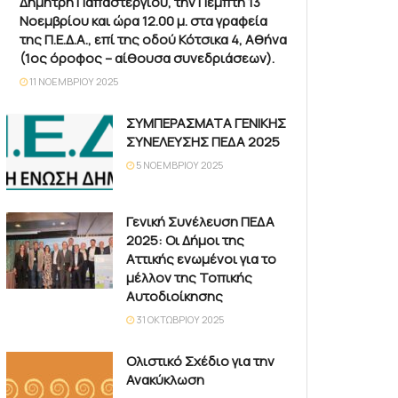
Δημήτρη Παπαστεργίου, την Πέμπτη 13
Νοεμβρίου και ώρα 12.00 μ. στα γραφεία
της Π.Ε.Δ.Α., επί της οδού Κότσικα 4, Αθήνα
(1ος όροφος – αίθουσα συνεδριάσεων).
11 ΝΟΕΜΒΡΊΟΥ 2025
ΣΥΜΠΕΡΑΣΜΑΤΑ ΓΕΝΙΚΗΣ
ΣΥΝΕΛΕΥΣΗΣ ΠΕΔΑ 2025
5 ΝΟΕΜΒΡΊΟΥ 2025
Γενική Συνέλευση ΠΕΔΑ
2025: Οι Δήμοι της
Αττικής ενωμένοι για το
μέλλον της Τοπικής
Αυτοδιοίκησης
31 ΟΚΤΩΒΡΊΟΥ 2025
Ολιστικό Σχέδιο για την
Ανακύκλωση