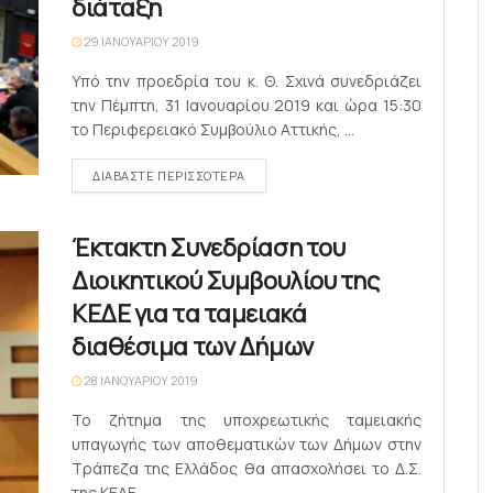
διάταξη
29 ΙΑΝΟΥΑΡΊΟΥ 2019
Υπό την προεδρία του κ. Θ. Σχινά συνεδριάζει
την Πέμπτη, 31 Ιανουαρίου 2019 και ώρα 15:30
το Περιφερειακό Συμβούλιο Αττικής, ...
DETAILS
ΔΙΑΒΆΣΤΕ ΠΕΡΙΣΣΌΤΕΡΑ
Έκτακτη Συνεδρίαση του
Διοικητικού Συμβουλίου της
ΚΕΔΕ για τα ταμειακά
διαθέσιμα των Δήμων
28 ΙΑΝΟΥΑΡΊΟΥ 2019
Το ζήτημα της υποχρεωτικής ταμειακής
υπαγωγής των αποθεματικών των Δήμων στην
Τράπεζα της Ελλάδος θα απασχολήσει το Δ.Σ.
της ΚΕΔΕ ...