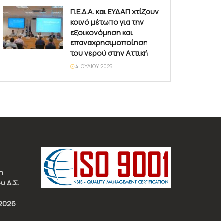
Π.Ε.Δ.Α. και ΕΥΔΑΠ χτίζουν
κοινό μέτωπο για την
εξοικονόμηση και
επαναχρησιμοποίηση
του νερού στην Αττική
4 ΙΟΥΛΊΟΥ 2025
η
υ Δ.Σ.
2026