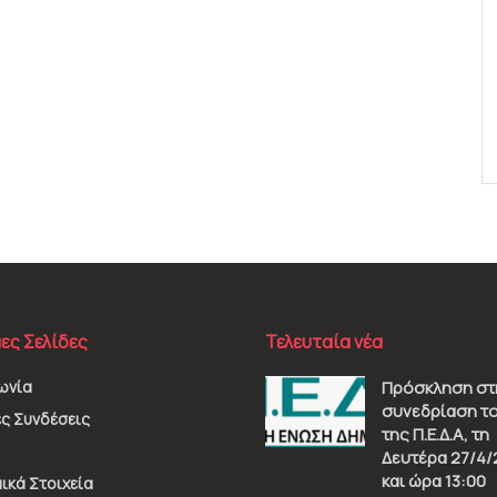
ες Σελίδες
Τελευταία νέα
ωνία
Πρόσκληση στ
συνεδρίαση το
ς Συνδέσεις
της Π.Ε.Δ.Α, τη
Δευτέρα 27/4/
και ώρα 13:00
ικά Στοιχεία