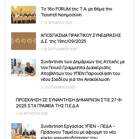
Το 16ο FORUM της Τ.Α. με θέμα την
Τεχνητή Νοημοσύνη
13 ΟΚΤΩΒΡΊΟΥ 2025
ΑΠΟΣΠΑΣΜΑ ΠΡΑΚΤΙΚΟΥ ΣΥΝΕΔΡΙΑΣΗΣ
Δ.Σ. της 19ης/09/2025
22 ΣΕΠΤΕΜΒΡΊΟΥ 2025
Συνάντηση των Δημάρχων της Αττικής με
τον Γενικό Γραμματέα Διαχείρισης
Αποβλήτων του ΥΠΕΝ Παρουσίαση του
νέου Σχεδίου για την Ανακύκλωση
1 ΣΕΠΤΕΜΒΡΊΟΥ 2025
ΠΡΟΣΚΛΗΣΗ ΣΕ ΣΥΝΑΝΤΗΣΗ ΔΗΜΑΡΧΩΝ ΣΤΙΣ 27-8-
2025 ΣΤΑ ΓΡΑΦΕΙΑ ΤΗΣ Π.Ε.Δ.Α
26 ΑΥΓΟΎΣΤΟΥ 2025
Συνάντηση Εργασίας ΥΠΕΝ – ΠΕΔΑ –
Πράσινου Ταμείου με αφορμή το νέο
κύκλο χρηματοδότησης του