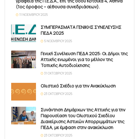
γραφεία της Π.Ε.Δ.Α., επί της οδού Κότσικα 4, Αθήνα
(1ος όροφος – αίθουσα συνεδριάσεων).
11 ΝΟΕΜΒΡΊΟΥ 2025
ΣΥΜΠΕΡΑΣΜΑΤΑ ΓΕΝΙΚΗΣ ΣΥΝΕΛΕΥΣΗΣ
ΠΕΔΑ 2025
5 ΝΟΕΜΒΡΊΟΥ 2025
Γενική Συνέλευση ΠΕΔΑ 2025: Οι Δήμοι της
Αττικής ενωμένοι για το μέλλον της
Τοπικής Αυτοδιοίκησης
31 ΟΚΤΩΒΡΊΟΥ 2025
Ολιστικό Σχέδιο για την Ανακύκλωση
23 ΟΚΤΩΒΡΊΟΥ 2025
Συνάντηση Δημάρχων της Αττικής για την
Παρουσίαση του Ολιστικού Σχεδίου
Διαχείρισης Αστικών Απορριμμάτων της
ΠΕΔΑ, με έμφαση στην ανακύκλωση
23 ΟΚΤΩΒΡΊΟΥ 2025