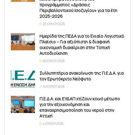
προγράμματος «Δράσεις
Περιβαλλοντικού Ισοζυγίου» για τα έτη
2025-2026
23 ΙΟΥΛΊΟΥ 2025
Ημερίδα της ΠΕΔΑ για το Ενιαίο Λογιστικό
Πλαίσιο – Για αξιόπιστη & διαφανή
οικονομική διαχείριση στην Τοπική
Αυτοδιοίκηση
22 ΙΟΥΛΊΟΥ 2025
Συλλυπητήρια ανακοίνωση της Π.Ε.Δ.Α. για
τον Ερωτόκριτο Νεόφυτο
14 ΙΟΥΛΊΟΥ 2025
Π.Ε.Δ.Α. και ΕΥΔΑΠ χτίζουν κοινό μέτωπο
για την εξοικονόμηση και
επαναχρησιμοποίηση του νερού στην
Αττική
4 ΙΟΥΛΊΟΥ 2025