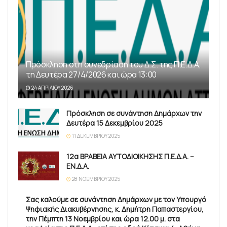
Πρόσκληση στη συνεδρίαση του Δ.Σ. της Π.Ε.Δ.Α,
τη Δευτέρα 27/4/2026 και ώρα 13:00
24 ΑΠΡΙΛΊΟΥ 2026
Πρόσκληση σε συνάντηση Δημάρχων την
Δευτέρα 15 Δεκεμβρίου 2025
11 ΔΕΚΕΜΒΡΊΟΥ 2025
12α ΒΡΑΒΕΙΑ ΑΥΤΟΔΙΟΙΚΗΣΗΣ Π.Ε.Δ.Α. –
ΕΝ.Δ.Α.
28 ΝΟΕΜΒΡΊΟΥ 2025
Σας καλούμε σε συνάντηση Δημάρχων με τον Υπουργό
Ψηφιακής Διακυβέρνησης, κ. Δημήτρη Παπαστεργίου,
την Πέμπτη 13 Νοεμβρίου και ώρα 12.00 μ. στα