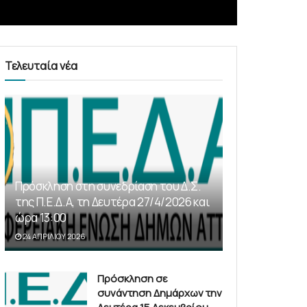
Τελευταία νέα
Πρόσκληση στη συνεδρίαση του Δ.Σ.
της Π.Ε.Δ.Α, τη Δευτέρα 27/4/2026 και
ώρα 13:00
24 ΑΠΡΙΛΊΟΥ 2026
Πρόσκληση σε
συνάντηση Δημάρχων την