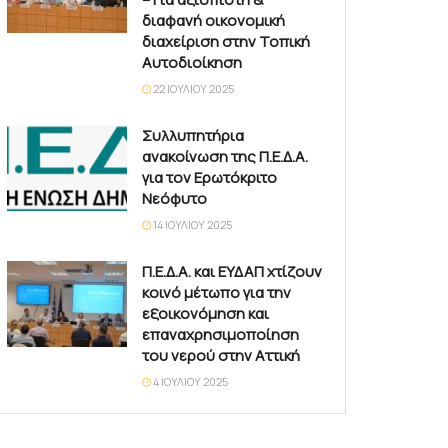
διαφανή οικονομική
διαχείριση στην Τοπική
Αυτοδιοίκηση
22 ΙΟΥΛΊΟΥ 2025
Συλλυπητήρια
ανακοίνωση της Π.Ε.Δ.Α.
για τον Ερωτόκριτο
Νεόφυτο
14 ΙΟΥΛΊΟΥ 2025
Π.Ε.Δ.Α. και ΕΥΔΑΠ χτίζουν
κοινό μέτωπο για την
εξοικονόμηση και
επαναχρησιμοποίηση
του νερού στην Αττική
4 ΙΟΥΛΊΟΥ 2025