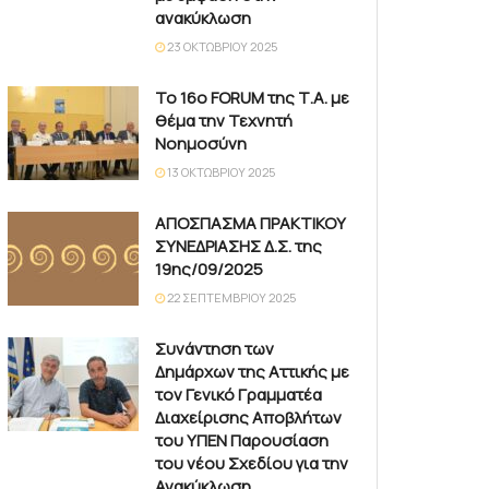
ανακύκλωση
23 ΟΚΤΩΒΡΊΟΥ 2025
Το 16ο FORUM της Τ.Α. με
θέμα την Τεχνητή
Νοημοσύνη
13 ΟΚΤΩΒΡΊΟΥ 2025
ΑΠΟΣΠΑΣΜΑ ΠΡΑΚΤΙΚΟΥ
ΣΥΝΕΔΡΙΑΣΗΣ Δ.Σ. της
19ης/09/2025
22 ΣΕΠΤΕΜΒΡΊΟΥ 2025
Συνάντηση των
Δημάρχων της Αττικής με
τον Γενικό Γραμματέα
Διαχείρισης Αποβλήτων
του ΥΠΕΝ Παρουσίαση
του νέου Σχεδίου για την
Ανακύκλωση