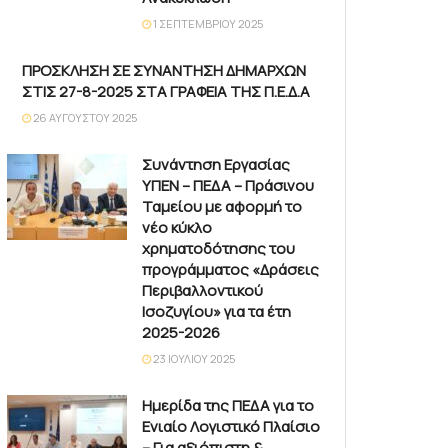
1 ΣΕΠΤΕΜΒΡΊΟΥ 2025
ΠΡΟΣΚΛΗΣΗ ΣΕ ΣΥΝΑΝΤΗΣΗ ΔΗΜΑΡΧΩΝ
ΣΤΙΣ 27-8-2025 ΣΤΑ ΓΡΑΦΕΙΑ ΤΗΣ Π.Ε.Δ.Α
26 ΑΥΓΟΎΣΤΟΥ 2025
Συνάντηση Εργασίας
ΥΠΕΝ – ΠΕΔΑ – Πράσινου
Ταμείου με αφορμή το
νέο κύκλο
χρηματοδότησης του
προγράμματος «Δράσεις
Περιβαλλοντικού
Ισοζυγίου» για τα έτη
2025-2026
23 ΙΟΥΛΊΟΥ 2025
Ημερίδα της ΠΕΔΑ για το
Ενιαίο Λογιστικό Πλαίσιο
– Για αξιόπιστη &