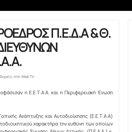
ΡΟΕΔΡΟΣ Π.Ε.Δ.Α & Θ.
ΔΙΕΥΘΥΝΩΝ
Α.Α.
Φορείς στη Web TV
φάσισαν η Ε.Ε.Τ.Α.Α. και η Περιφερειακή Ένωση
Τοπικής Ανάπτυξης και Αυτοδιοίκησης (Ε.Ε.Τ.Α.Α)
τοδιοικητικού χαρακτήρα την ευθύνη των οποίων
ριφερειακής Ένωσης Δήμων Αττικής, (Π.Ε.Δ.Α.) κ.