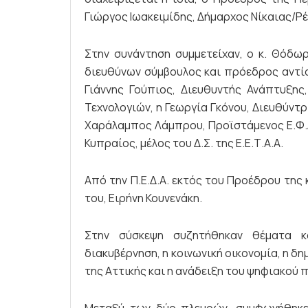
Γιώργος Ιωακειμίδης, Δήμαρχος Νίκαιας/Ρέ
Στην συνάντηση συμμετείχαν, ο κ. Θόδω
διευθύνων σύμβουλος και πρόεδρος αντίστ
Γιάννης Γούπιος, Διευθυντής Ανάπτυξης,
Τεχνολογιών, η Γεωργία Γκόνου, Διευθύντ
Χαράλαμπος Λάμπρου, Προϊστάμενος Ε.Φ.Δ.
Κυπραίος, μέλος του Δ.Σ. της Ε.Ε.Τ.Α.Α.
Από την Π.Ε.Δ.Α. εκτός του Προέδρου της κ
του, Ειρήνη Κουνενάκη.
Στην σύσκεψη συζητήθηκαν θέματα κ
διακυβέρνηση, η κοινωνική οικονομία, η δ
της Αττικής και η ανάδειξη του ψηφιακού 