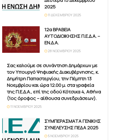
Δευτέρα 15 Δεκεμβρίου
2025
11 ΔΕΚΕΜΒΡΊΟΥ 2025
12α ΒΡΑΒΕΙΑ
ΑΥΤΟΔΙΟΙΚΗΣΗΣ Π.Ε.Δ.Α. –
ΕΝ.Δ.Α.
28 ΝΟΕΜΒΡΊΟΥ 2025
Σας καλούμε σε συνάντηση Δημάρχων με
τον Υπουργό Ψηφιακής Διακυβέρνησης, κ.
Δημήτρη Παπαστεργίου, την Πέμπτη 13
Νοεμβρίου και ώρα 12.00 μ. στα γραφεία
της Π.Ε.Δ.Α., επί της οδού Κότσικα 4, Αθήνα
(1ος όροφος – αίθουσα συνεδριάσεων).
11 ΝΟΕΜΒΡΊΟΥ 2025
ΣΥΜΠΕΡΑΣΜΑΤΑ ΓΕΝΙΚΗΣ
ΣΥΝΕΛΕΥΣΗΣ ΠΕΔΑ 2025
5 ΝΟΕΜΒΡΊΟΥ 2025