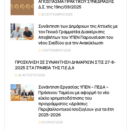
ΑΠΟΣΠΑΣΜΑ ΠΡΑΚΤΙΚΟΥ ΣΥΝΕΔΡΙΑΣΗΣ
Δ.Σ. της 19ης/09/2025
22 ΣΕΠΤΕΜΒΡΊΟΥ 2025
Συνάντηση των Δημάρχων της Αττικής με
τον Γενικό Γραμματέα Διαχείρισης
Αποβλήτων του ΥΠΕΝ Παρουσίαση του
νέου Σχεδίου για την Ανακύκλωση
1 ΣΕΠΤΕΜΒΡΊΟΥ 2025
ΠΡΟΣΚΛΗΣΗ ΣΕ ΣΥΝΑΝΤΗΣΗ ΔΗΜΑΡΧΩΝ ΣΤΙΣ 27-8-
2025 ΣΤΑ ΓΡΑΦΕΙΑ ΤΗΣ Π.Ε.Δ.Α
26 ΑΥΓΟΎΣΤΟΥ 2025
Συνάντηση Εργασίας ΥΠΕΝ – ΠΕΔΑ –
Πράσινου Ταμείου με αφορμή το νέο
κύκλο χρηματοδότησης του
προγράμματος «Δράσεις
Περιβαλλοντικού Ισοζυγίου» για τα έτη
2025-2026
23 ΙΟΥΛΊΟΥ 2025