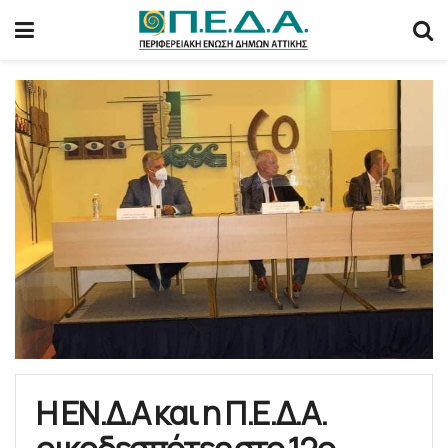
Η ΕΝ.Δ.Α και η Π.Ε.Δ.Α.