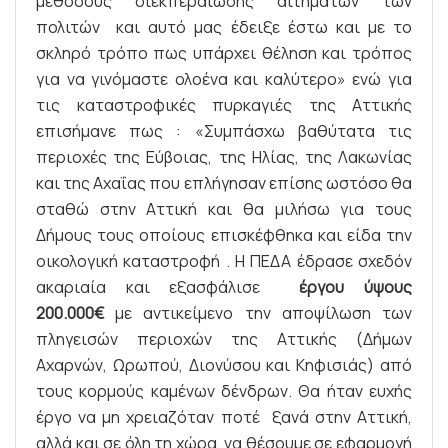
μεθόδους διεκπεραίωσης αιτημάτων των
πολιτών και αυτό μας έδειξε έστω και με το
σκληρό τρόπο πως υπάρχει θέληση και τρόπος
για να γινόμαστε ολοένα και καλύτερο» ενώ για
τις καταστροφικές πυρκαγιές της Αττικής
επισήμανε πως : «Συμπάσχω βαθύτατα τις
περιοχές της Εύβοιας, της Ηλίας, της Λακωνίας
και της Αχαΐας που επλήγησαν επίσης ωστόσο θα
σταθώ στην Αττική και θα μιλήσω για τους
Δήμους τους οποίους επισκέφθηκα και είδα την
οικολογική καταστροφή . Η ΠΕΔΑ έδρασε σχεδόν
ακαριαία και εξασφάλισε
έργου ύψους
200.000€
με αντικείμενο την αποψίλωση των
πληγεισών περιοχών της Αττικής (Δήμων
Αχαρνών, Ωρωπού, Διονύσου και Κηφισιάς) από
τους κορμούς καμένων δένδρων. Θα ήταν ευχής
έργο να μη χρειαζόταν ποτέ ξανά στην Αττική,
αλλά και σε όλη τη χώρα, να θέσουμε σε εφαρμογή