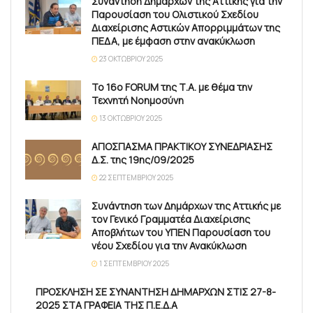
Συνάντηση Δημάρχων της Αττικής για την
Παρουσίαση του Ολιστικού Σχεδίου
Διαχείρισης Αστικών Απορριμμάτων της
ΠΕΔΑ, με έμφαση στην ανακύκλωση
23 ΟΚΤΩΒΡΊΟΥ 2025
Το 16ο FORUM της Τ.Α. με θέμα την
Τεχνητή Νοημοσύνη
13 ΟΚΤΩΒΡΊΟΥ 2025
ΑΠΟΣΠΑΣΜΑ ΠΡΑΚΤΙΚΟΥ ΣΥΝΕΔΡΙΑΣΗΣ
Δ.Σ. της 19ης/09/2025
22 ΣΕΠΤΕΜΒΡΊΟΥ 2025
Συνάντηση των Δημάρχων της Αττικής με
τον Γενικό Γραμματέα Διαχείρισης
Αποβλήτων του ΥΠΕΝ Παρουσίαση του
νέου Σχεδίου για την Ανακύκλωση
1 ΣΕΠΤΕΜΒΡΊΟΥ 2025
ΠΡΟΣΚΛΗΣΗ ΣΕ ΣΥΝΑΝΤΗΣΗ ΔΗΜΑΡΧΩΝ ΣΤΙΣ 27-8-
2025 ΣΤΑ ΓΡΑΦΕΙΑ ΤΗΣ Π.Ε.Δ.Α