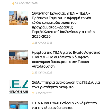
26 ΑΥΓΟΎΣΤΟΥ 2025
Συνάντηση Εργασίας ΥΠΕΝ – ΠΕΔΑ –
Πράσινου Ταμείου με αφορμή το νέο
κύκλο χρηματοδότησης του
προγράμματος «Δράσεις
Περιβαλλοντικού Ισοζυγίου» για τα έτη
2025-2026
23 ΙΟΥΛΊΟΥ 2025
Ημερίδα της ΠΕΔΑ για το Ενιαίο Λογιστικό
Πλαίσιο – Για αξιόπιστη & διαφανή
οικονομική διαχείριση στην Τοπική
Αυτοδιοίκηση
22 ΙΟΥΛΊΟΥ 2025
Συλλυπητήρια ανακοίνωση της Π.Ε.Δ.Α. για
τον Ερωτόκριτο Νεόφυτο
14 ΙΟΥΛΊΟΥ 2025
Π.Ε.Δ.Α. και ΕΥΔΑΠ χτίζουν κοινό μέτωπο
για την εξοικονόμηση και