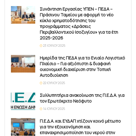
Συνάντηση Εργασίας ΥΠΕΝ – ΠΕΔΑ –
Πράσινου Ταμείου με αφορμή το νέο
κύκλο χρηματοδότησης του
προγράμματος «Δράσεις
Περιβαλλοντικού Ισοζυγίου» για τα έτη
2025-2026
23 ΙΟΥΛΊΟΥ 2025
Ημερίδα της ΠΕΔΑ για το Ενιαίο Λογιστικό
Πλαίσιο – Για αξιόπιστη & διαφανή
οικονομική διαχείριση στην Τοπική
Αυτοδιοίκηση
22 ΙΟΥΛΊΟΥ 2025
Συλλυπητήρια ανακοίνωση της Π.Ε.Δ.Α. για
τον Ερωτόκριτο Νεόφυτο
14 ΙΟΥΛΊΟΥ 2025
Π.Ε.Δ.Α. και ΕΥΔΑΠ χτίζουν κοινό μέτωπο
για την εξοικονόμηση και
επαναχρησιμοποίηση του νερού στην