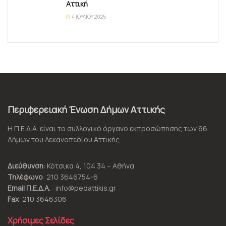
Αττική
4 ΙΟΥΛΊΟΥ 2025
Περιφερειακή Ένωση Δήμων Αττικής
Η Π.Ε.Δ.Α. είναι το συλλογικό όργανο εκπροσώπησης των 66
Δήμων του Λεκανοπεδίου Αττικής.
Διεύθυνση
: Κότσικα 4, 104 34 – Αθήνα
Τηλέφωνο
: 210 3646754-6
Email Π.Ε.Δ.Α.
: info@pedattikis.gr
Fax
: 210 3646306
Χρήσιμες Σελίδες