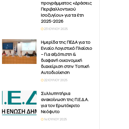
προγράμματος «Δράσεις
Περιβαλλοντικού
Ισοζυγίου» για τα έτη
2025-2026
23 ΙΟΥΛΊΟΥ 2025
Ημερίδα της ΠΕΔΑ για το
Ενιαίο Λογιστικό Πλαίσιο
– Για αξιόπιστη &
διαφανή οικονομική
διαχείριση στην Τοπική
Αυτοδιοίκηση
22 ΙΟΥΛΊΟΥ 2025
Συλλυπητήρια
ανακοίνωση της Π.Ε.Δ.Α.
για τον Ερωτόκριτο
Νεόφυτο
14 ΙΟΥΛΊΟΥ 2025