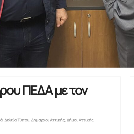
ρου ΠΕΔΑ με τον
κά
,
Δελτία Τύπου
,
Δήμαρχοι Αττικής
,
Δήμοι Αττικής