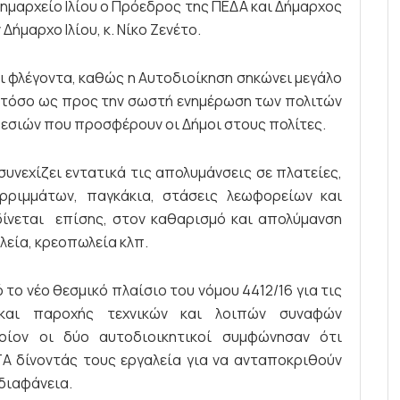
ημαρχείο Ιλίου ο Πρόεδρος της ΠΕΔΑ και Δήμαρχος
Δήμαρχο Ιλίου, κ. Νίκο Ζενέτο.
ι φλέγοντα, καθώς η Αυτοδιοίκηση σηκώνει μεγάλο
 τόσο ως προς την σωστή ενημέρωση των πολιτών
εσιών που προσφέρουν οι Δήμοι στους πολίτες.
συνεχίζει εντατικά τις απολυμάνσεις σε πλατείες,
ρριμμάτων, παγκάκια, στάσεις λεωφορείων και
ίνεται επίσης, στον καθαρισμό και απολύμανση
εία, κρεοπωλεία κλπ.
το νέο θεσμικό πλαίσιο του νόμου 4412/16 για τις
 και παροχής τεχνικών και λοιπών συναφών
οίον οι δύο αυτοδιοικητικοί συμφώνησαν ότι
ΤΑ δίνοντάς τους εργαλεία για να ανταποκριθούν
 διαφάνεια.