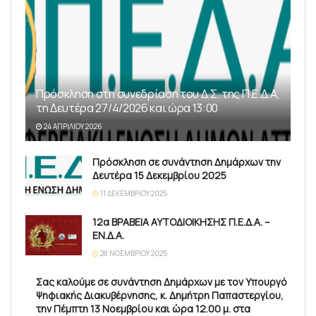
Πρόσκληση στη συνεδρίαση του Δ.Σ. της Π.Ε.Δ.Α,
τη Δευτέρα 27/4/2026 και ώρα 13:00
24 ΑΠΡΙΛΊΟΥ 2026
Πρόσκληση σε συνάντηση Δημάρχων την
Δευτέρα 15 Δεκεμβρίου 2025
11 ΔΕΚΕΜΒΡΊΟΥ 2025
12α ΒΡΑΒΕΙΑ ΑΥΤΟΔΙΟΙΚΗΣΗΣ Π.Ε.Δ.Α. –
ΕΝ.Δ.Α.
28 ΝΟΕΜΒΡΊΟΥ 2025
Σας καλούμε σε συνάντηση Δημάρχων με τον Υπουργό
Ψηφιακής Διακυβέρνησης, κ. Δημήτρη Παπαστεργίου,
την Πέμπτη 13 Νοεμβρίου και ώρα 12.00 μ. στα