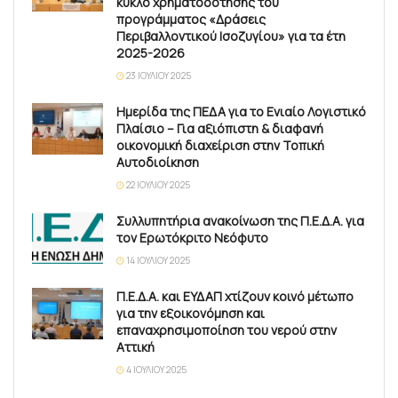
κύκλο χρηματοδότησης του
προγράμματος «Δράσεις
Περιβαλλοντικού Ισοζυγίου» για τα έτη
2025-2026
23 ΙΟΥΛΊΟΥ 2025
Ημερίδα της ΠΕΔΑ για το Ενιαίο Λογιστικό
Πλαίσιο – Για αξιόπιστη & διαφανή
οικονομική διαχείριση στην Τοπική
Αυτοδιοίκηση
22 ΙΟΥΛΊΟΥ 2025
Συλλυπητήρια ανακοίνωση της Π.Ε.Δ.Α. για
τον Ερωτόκριτο Νεόφυτο
14 ΙΟΥΛΊΟΥ 2025
Π.Ε.Δ.Α. και ΕΥΔΑΠ χτίζουν κοινό μέτωπο
για την εξοικονόμηση και
επαναχρησιμοποίηση του νερού στην
Αττική
4 ΙΟΥΛΊΟΥ 2025