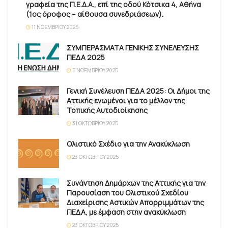
γραφεία της Π.Ε.Δ.Α., επί της οδού Κότσικα 4, Αθήνα
(1ος όροφος – αίθουσα συνεδριάσεων).
11 ΝΟΕΜΒΡΊΟΥ 2025
ΣΥΜΠΕΡΑΣΜΑΤΑ ΓΕΝΙΚΗΣ ΣΥΝΕΛΕΥΣΗΣ
ΠΕΔΑ 2025
5 ΝΟΕΜΒΡΊΟΥ 2025
Γενική Συνέλευση ΠΕΔΑ 2025: Οι Δήμοι της
Αττικής ενωμένοι για το μέλλον της
Τοπικής Αυτοδιοίκησης
31 ΟΚΤΩΒΡΊΟΥ 2025
Ολιστικό Σχέδιο για την Ανακύκλωση
23 ΟΚΤΩΒΡΊΟΥ 2025
Συνάντηση Δημάρχων της Αττικής για την
Παρουσίαση του Ολιστικού Σχεδίου
Διαχείρισης Αστικών Απορριμμάτων της
ΠΕΔΑ, με έμφαση στην ανακύκλωση
23 ΟΚΤΩΒΡΊΟΥ 2025