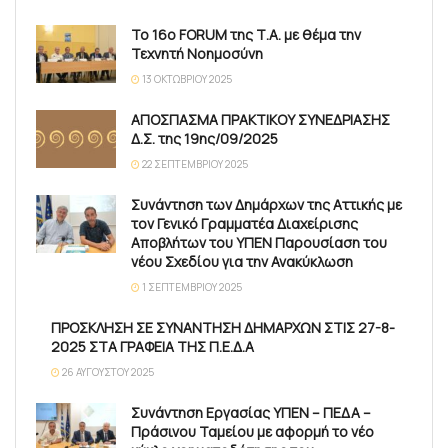
Το 16ο FORUM της Τ.Α. με θέμα την
Τεχνητή Νοημοσύνη
13 ΟΚΤΩΒΡΊΟΥ 2025
ΑΠΟΣΠΑΣΜΑ ΠΡΑΚΤΙΚΟΥ ΣΥΝΕΔΡΙΑΣΗΣ
Δ.Σ. της 19ης/09/2025
22 ΣΕΠΤΕΜΒΡΊΟΥ 2025
Συνάντηση των Δημάρχων της Αττικής με
τον Γενικό Γραμματέα Διαχείρισης
Αποβλήτων του ΥΠΕΝ Παρουσίαση του
νέου Σχεδίου για την Ανακύκλωση
1 ΣΕΠΤΕΜΒΡΊΟΥ 2025
ΠΡΟΣΚΛΗΣΗ ΣΕ ΣΥΝΑΝΤΗΣΗ ΔΗΜΑΡΧΩΝ ΣΤΙΣ 27-8-
2025 ΣΤΑ ΓΡΑΦΕΙΑ ΤΗΣ Π.Ε.Δ.Α
26 ΑΥΓΟΎΣΤΟΥ 2025
Συνάντηση Εργασίας ΥΠΕΝ – ΠΕΔΑ –
Πράσινου Ταμείου με αφορμή το νέο