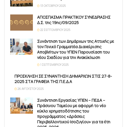
13 ΟΚΤΩΒΡΊΟΥ 2025
ΑΠΟΣΠΑΣΜΑ ΠΡΑΚΤΙΚΟΥ ΣΥΝΕΔΡΙΑΣΗΣ
Δ.Σ. της 19ης/09/2025
22 ΣΕΠΤΕΜΒΡΊΟΥ 2025
Συνάντηση των Δημάρχων της Αττικής με
τον Γενικό Γραμματέα Διαχείρισης
Αποβλήτων του ΥΠΕΝ Παρουσίαση του
νέου Σχεδίου για την Ανακύκλωση
1 ΣΕΠΤΕΜΒΡΊΟΥ 2025
ΠΡΟΣΚΛΗΣΗ ΣΕ ΣΥΝΑΝΤΗΣΗ ΔΗΜΑΡΧΩΝ ΣΤΙΣ 27-8-
2025 ΣΤΑ ΓΡΑΦΕΙΑ ΤΗΣ Π.Ε.Δ.Α
26 ΑΥΓΟΎΣΤΟΥ 2025
Συνάντηση Εργασίας ΥΠΕΝ – ΠΕΔΑ –
Πράσινου Ταμείου με αφορμή το νέο
κύκλο χρηματοδότησης του
προγράμματος «Δράσεις
Περιβαλλοντικού Ισοζυγίου» για τα έτη