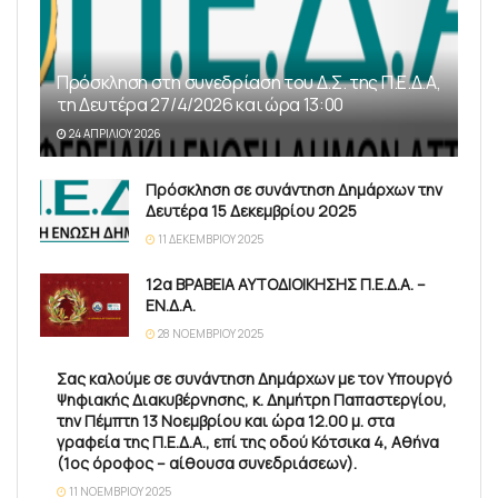
Πρόσκληση στη συνεδρίαση του Δ.Σ. της Π.Ε.Δ.Α,
τη Δευτέρα 27/4/2026 και ώρα 13:00
24 ΑΠΡΙΛΊΟΥ 2026
Πρόσκληση σε συνάντηση Δημάρχων την
Δευτέρα 15 Δεκεμβρίου 2025
11 ΔΕΚΕΜΒΡΊΟΥ 2025
12α ΒΡΑΒΕΙΑ ΑΥΤΟΔΙΟΙΚΗΣΗΣ Π.Ε.Δ.Α. –
ΕΝ.Δ.Α.
28 ΝΟΕΜΒΡΊΟΥ 2025
Σας καλούμε σε συνάντηση Δημάρχων με τον Υπουργό
Ψηφιακής Διακυβέρνησης, κ. Δημήτρη Παπαστεργίου,
την Πέμπτη 13 Νοεμβρίου και ώρα 12.00 μ. στα
γραφεία της Π.Ε.Δ.Α., επί της οδού Κότσικα 4, Αθήνα
(1ος όροφος – αίθουσα συνεδριάσεων).
11 ΝΟΕΜΒΡΊΟΥ 2025