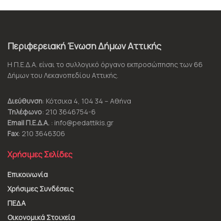
Περιφερειακή Ένωση Δήμων Αττικής
Η Π.Ε.Δ.Α. είναι το συλλογικό όργανο εκπροσώπησης των 66
Δήμων του Λεκανοπεδίου Αττικής.
Διεύθυνση
: Κότσικα 4, 104 34 – Αθήνα
Τηλέφωνο
: 210 3646754-6
Email Π.Ε.Δ.Α.
: info@pedattikis.gr
Fax
: 210 3646306
Χρήσιμες Σελίδες
Επικοινωνία
Χρήσιμες Συνδέσεις
ΠΕΔΑ
Οικονομικά Στοιχεία