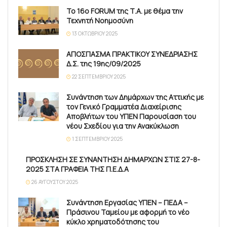
Το 16ο FORUM της Τ.Α. με θέμα την
Τεχνητή Νοημοσύνη
13 ΟΚΤΩΒΡΊΟΥ 2025
ΑΠΟΣΠΑΣΜΑ ΠΡΑΚΤΙΚΟΥ ΣΥΝΕΔΡΙΑΣΗΣ
Δ.Σ. της 19ης/09/2025
22 ΣΕΠΤΕΜΒΡΊΟΥ 2025
Συνάντηση των Δημάρχων της Αττικής με
τον Γενικό Γραμματέα Διαχείρισης
Αποβλήτων του ΥΠΕΝ Παρουσίαση του
νέου Σχεδίου για την Ανακύκλωση
1 ΣΕΠΤΕΜΒΡΊΟΥ 2025
ΠΡΟΣΚΛΗΣΗ ΣΕ ΣΥΝΑΝΤΗΣΗ ΔΗΜΑΡΧΩΝ ΣΤΙΣ 27-8-
2025 ΣΤΑ ΓΡΑΦΕΙΑ ΤΗΣ Π.Ε.Δ.Α
26 ΑΥΓΟΎΣΤΟΥ 2025
Συνάντηση Εργασίας ΥΠΕΝ – ΠΕΔΑ –
Πράσινου Ταμείου με αφορμή το νέο
κύκλο χρηματοδότησης του