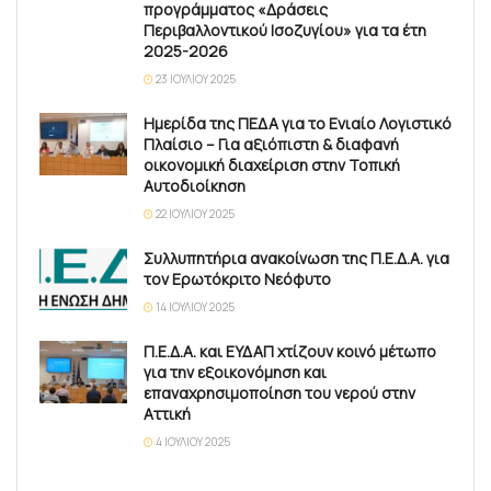
προγράμματος «Δράσεις
Περιβαλλοντικού Ισοζυγίου» για τα έτη
2025-2026
23 ΙΟΥΛΊΟΥ 2025
Ημερίδα της ΠΕΔΑ για το Ενιαίο Λογιστικό
Πλαίσιο – Για αξιόπιστη & διαφανή
οικονομική διαχείριση στην Τοπική
Αυτοδιοίκηση
22 ΙΟΥΛΊΟΥ 2025
Συλλυπητήρια ανακοίνωση της Π.Ε.Δ.Α. για
τον Ερωτόκριτο Νεόφυτο
14 ΙΟΥΛΊΟΥ 2025
Π.Ε.Δ.Α. και ΕΥΔΑΠ χτίζουν κοινό μέτωπο
για την εξοικονόμηση και
επαναχρησιμοποίηση του νερού στην
Αττική
4 ΙΟΥΛΊΟΥ 2025