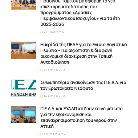
Πράσινου Ταμείου με αφορμή το νέο
κύκλο χρηματοδότησης του
προγράμματος «Δράσεις
Περιβαλλοντικού Ισοζυγίου» για τα έτη
2025-2026
23 ΙΟΥΛΊΟΥ 2025
Ημερίδα της ΠΕΔΑ για το Ενιαίο Λογιστικό
Πλαίσιο – Για αξιόπιστη & διαφανή
οικονομική διαχείριση στην Τοπική
Αυτοδιοίκηση
22 ΙΟΥΛΊΟΥ 2025
Συλλυπητήρια ανακοίνωση της Π.Ε.Δ.Α. για
τον Ερωτόκριτο Νεόφυτο
14 ΙΟΥΛΊΟΥ 2025
Π.Ε.Δ.Α. και ΕΥΔΑΠ χτίζουν κοινό μέτωπο
για την εξοικονόμηση και
επαναχρησιμοποίηση του νερού στην
Αττική
4 ΙΟΥΛΊΟΥ 2025