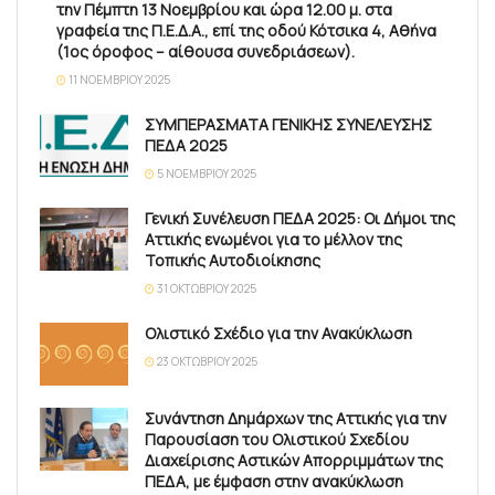
την Πέμπτη 13 Νοεμβρίου και ώρα 12.00 μ. στα
γραφεία της Π.Ε.Δ.Α., επί της οδού Κότσικα 4, Αθήνα
(1ος όροφος – αίθουσα συνεδριάσεων).
11 ΝΟΕΜΒΡΊΟΥ 2025
ΣΥΜΠΕΡΑΣΜΑΤΑ ΓΕΝΙΚΗΣ ΣΥΝΕΛΕΥΣΗΣ
ΠΕΔΑ 2025
5 ΝΟΕΜΒΡΊΟΥ 2025
Γενική Συνέλευση ΠΕΔΑ 2025: Οι Δήμοι της
Αττικής ενωμένοι για το μέλλον της
Τοπικής Αυτοδιοίκησης
31 ΟΚΤΩΒΡΊΟΥ 2025
Ολιστικό Σχέδιο για την Ανακύκλωση
23 ΟΚΤΩΒΡΊΟΥ 2025
Συνάντηση Δημάρχων της Αττικής για την
Παρουσίαση του Ολιστικού Σχεδίου
Διαχείρισης Αστικών Απορριμμάτων της
ΠΕΔΑ, με έμφαση στην ανακύκλωση