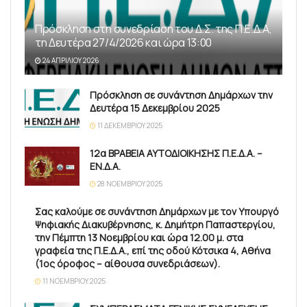
Πρόσκληση στη συνεδρίαση του Δ.Σ. της Π.Ε.Δ.Α,
τη Δευτέρα 27/4/2026 και ώρα 13:00
24 ΑΠΡΙΛΊΟΥ 2026
Πρόσκληση σε συνάντηση Δημάρχων την
Δευτέρα 15 Δεκεμβρίου 2025
11 ΔΕΚΕΜΒΡΊΟΥ 2025
12α ΒΡΑΒΕΙΑ ΑΥΤΟΔΙΟΙΚΗΣΗΣ Π.Ε.Δ.Α. –
ΕΝ.Δ.Α.
28 ΝΟΕΜΒΡΊΟΥ 2025
Σας καλούμε σε συνάντηση Δημάρχων με τον Υπουργό
Ψηφιακής Διακυβέρνησης, κ. Δημήτρη Παπαστεργίου,
την Πέμπτη 13 Νοεμβρίου και ώρα 12.00 μ. στα
γραφεία της Π.Ε.Δ.Α., επί της οδού Κότσικα 4, Αθήνα
(1ος όροφος – αίθουσα συνεδριάσεων).
11 ΝΟΕΜΒΡΊΟΥ 2025