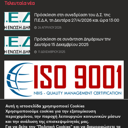
Τελευταία νέα
Πρόσκληση στη συνεδρίαση του Δ.Σ. της
Π.Ε.Δ.Α, τη Δευτέρα 27/4/2026 και ώρα 13:00
24 ΑΠΡΙΛΊΟΥ 2026
Πρόσκληση σε συνάντηση Δημάρχων την
Δευτέρα 15 Δεκεμβρίου 2025
11 ΔΕΚΕΜΒΡΊΟΥ 2025
Αυτή η ιστοσελίδα χρησιμοποιεί Cookies
Χρησιμοποιούμε cookies για την εξατομίκευση
περιεχομένου, την παροχή λειτουργιών κοινωνικών μέσων
και την ανάλυση της επισκεψιμότητάς μας.
Για να δείτε την "Πολιτική Cookies" και να διαμορφώσετε τα
Όροι χρήσης
Πολιτική Απορρήτου
Επικοινωνία