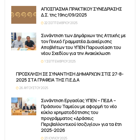
ΑΠΟΣΠΑΣΜΑ ΠΡΑΚΤΙΚΟΥ ΣΥΝΕΔΡΙΑΣΗΣ
Δ.Σ. της 19ης/09/2025
22 ΣΕΠΤΕΜΒΡΊΟΥ 2025
Συνάντηση των Δημάρχων της Αττικής με
τον Γενικό Γραμματέα Διαχείρισης
Αποβλήτων του ΥΠΕΝ Παρουσίαση του
νέου Σχεδίου για την Ανακύκλωση
1 ΣΕΠΤΕΜΒΡΊΟΥ 2025
ΠΡΟΣΚΛΗΣΗ ΣΕ ΣΥΝΑΝΤΗΣΗ ΔΗΜΑΡΧΩΝ ΣΤΙΣ 27-8-
2025 ΣΤΑ ΓΡΑΦΕΙΑ ΤΗΣ Π.Ε.Δ.Α
26 ΑΥΓΟΎΣΤΟΥ 2025
Συνάντηση Εργασίας ΥΠΕΝ – ΠΕΔΑ –
Πράσινου Ταμείου με αφορμή το νέο
κύκλο χρηματοδότησης του
προγράμματος «Δράσεις
Περιβαλλοντικού Ισοζυγίου» για τα έτη
2025-2026
23 ΙΟΥΛΊΟΥ 2025