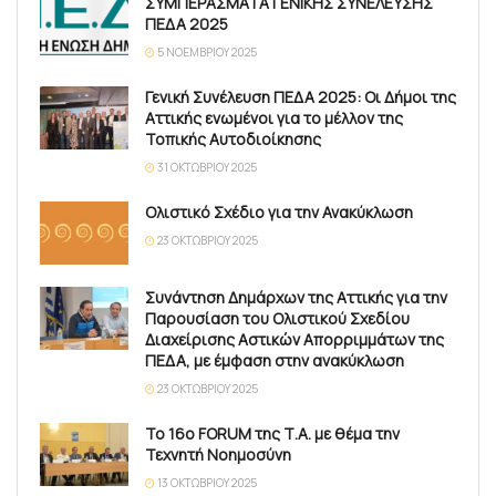
ΣΥΜΠΕΡΑΣΜΑΤΑ ΓΕΝΙΚΗΣ ΣΥΝΕΛΕΥΣΗΣ
ΠΕΔΑ 2025
5 ΝΟΕΜΒΡΊΟΥ 2025
Γενική Συνέλευση ΠΕΔΑ 2025: Οι Δήμοι της
Αττικής ενωμένοι για το μέλλον της
Τοπικής Αυτοδιοίκησης
31 ΟΚΤΩΒΡΊΟΥ 2025
Ολιστικό Σχέδιο για την Ανακύκλωση
23 ΟΚΤΩΒΡΊΟΥ 2025
Συνάντηση Δημάρχων της Αττικής για την
Παρουσίαση του Ολιστικού Σχεδίου
Διαχείρισης Αστικών Απορριμμάτων της
ΠΕΔΑ, με έμφαση στην ανακύκλωση
23 ΟΚΤΩΒΡΊΟΥ 2025
Το 16ο FORUM της Τ.Α. με θέμα την
Τεχνητή Νοημοσύνη
13 ΟΚΤΩΒΡΊΟΥ 2025