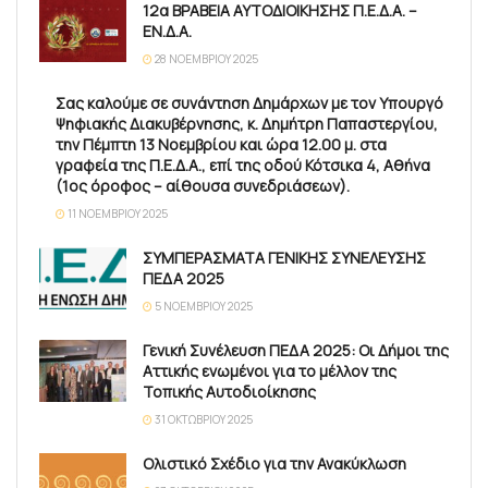
12α ΒΡΑΒΕΙΑ ΑΥΤΟΔΙΟΙΚΗΣΗΣ Π.Ε.Δ.Α. –
ΕΝ.Δ.Α.
28 ΝΟΕΜΒΡΊΟΥ 2025
Σας καλούμε σε συνάντηση Δημάρχων με τον Υπουργό
Ψηφιακής Διακυβέρνησης, κ. Δημήτρη Παπαστεργίου,
την Πέμπτη 13 Νοεμβρίου και ώρα 12.00 μ. στα
γραφεία της Π.Ε.Δ.Α., επί της οδού Κότσικα 4, Αθήνα
(1ος όροφος – αίθουσα συνεδριάσεων).
11 ΝΟΕΜΒΡΊΟΥ 2025
ΣΥΜΠΕΡΑΣΜΑΤΑ ΓΕΝΙΚΗΣ ΣΥΝΕΛΕΥΣΗΣ
ΠΕΔΑ 2025
5 ΝΟΕΜΒΡΊΟΥ 2025
Γενική Συνέλευση ΠΕΔΑ 2025: Οι Δήμοι της
Αττικής ενωμένοι για το μέλλον της
Τοπικής Αυτοδιοίκησης
31 ΟΚΤΩΒΡΊΟΥ 2025
Ολιστικό Σχέδιο για την Ανακύκλωση