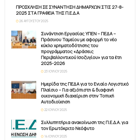
ΠΡΟΣΚΛΗΣΗ ΣΕ ΣΥΝΑΝΤΗΣΗ ΔΗΜΑΡΧΩΝ ΣΤΙΣ 27-8-
2025 ΣΤΑ ΓΡΑΦΕΙΑ ΤΗΣ Π.Ε.Δ.Α
26 ΑΥΓΟΎΣΤΟΥ 2025
Συνάντηση Εργασίας ΥΠΕΝ – ΠΕΔΑ –
Πράσινου Ταμείου με αφορμή το νέο
κύκλο χρηματοδότησης του
προγράμματος «Δράσεις
Περιβαλλοντικού Ισοζυγίου» για τα έτη
2025-2026
23 ΙΟΥΛΊΟΥ 2025
Ημερίδα της ΠΕΔΑ για το Ενιαίο Λογιστικό
Πλαίσιο – Για αξιόπιστη & διαφανή
οικονομική διαχείριση στην Τοπική
Αυτοδιοίκηση
22 ΙΟΥΛΊΟΥ 2025
Συλλυπητήρια ανακοίνωση της Π.Ε.Δ.Α. για
τον Ερωτόκριτο Νεόφυτο
14 ΙΟΥΛΊΟΥ 2025