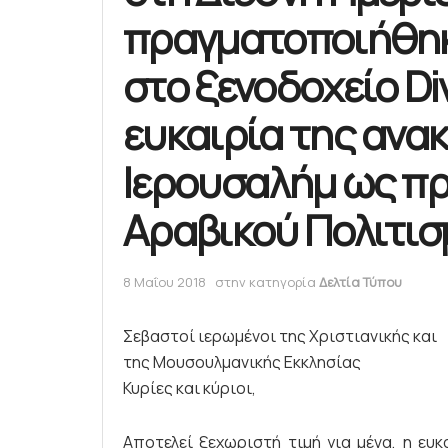
πραγματοποιήθηκ
στο ξενοδοχείο Div
ευκαιρία της ανα
Ιερουσαλήμ ως π
Αραβικού Πολιτισμ
8 Μαΐου 2018
στην κατηγορία
Δελτία Τύπου
Σεβαστοί ιερωμένοι της Χριστιανικής και
της Μουσουλμανικής Εκκλησίας
Κυρίες και κύριοι,
Αποτελεί ξεχωριστή τιμή για μένα, η ευ