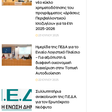
νέο κύκλο
χρηματοδότησης του
προγράμματος «Δράσεις
Περιβαλλοντικού
Ισοζυγίου» για τα έτη
2025-2026
23 ΙΟΥΛΊΟΥ 2025
Ημερίδα της ΠΕΔΑ για το
Ενιαίο Λογιστικό Πλαίσιο
– Για αξιόπιστη &
διαφανή οικονομική
διαχείριση στην Τοπική
Αυτοδιοίκηση
22 ΙΟΥΛΊΟΥ 2025
Συλλυπητήρια
ανακοίνωση της Π.Ε.Δ.Α.
για τον Ερωτόκριτο
Νεόφυτο