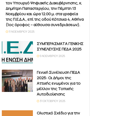
τον Υπουργό Ψηφιακής Διακυβέρνησης, κ.
Δημήτρη Παπαστεργίου, την Πέμπτη 13
Νοεμβρίου και ώρα 12.00 μ. στα γραφεία
της Π.Ε.Δ.Α., επί της οδού Κότσικα 4, Αθήνα
(1ος όροφος – αίθουσα συνεδριάσεων).
11 ΝΟΕΜΒΡΊΟΥ 2025
ΣΥΜΠΕΡΑΣΜΑΤΑ ΓΕΝΙΚΗΣ
ΣΥΝΕΛΕΥΣΗΣ ΠΕΔΑ 2025
5 ΝΟΕΜΒΡΊΟΥ 2025
Γενική Συνέλευση ΠΕΔΑ
2025: Οι Δήμοι της
Αττικής ενωμένοι για το
μέλλον της Τοπικής
Αυτοδιοίκησης
31 ΟΚΤΩΒΡΊΟΥ 2025
Ολιστικό Σχέδιο για την