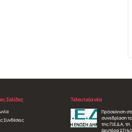
ες Σελίδες
Τελευταία νέα
ωνία
Πρόσκληση στ
συνεδρίαση το
ς Συνδέσεις
της Π.Ε.Δ.Α, τη
Δευτέρα 27/4/