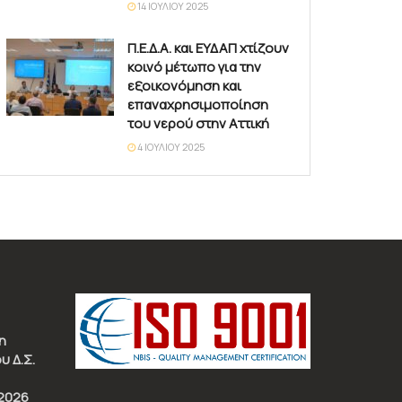
14 ΙΟΥΛΊΟΥ 2025
Π.Ε.Δ.Α. και ΕΥΔΑΠ χτίζουν
κοινό μέτωπο για την
εξοικονόμηση και
επαναχρησιμοποίηση
του νερού στην Αττική
4 ΙΟΥΛΊΟΥ 2025
η
υ Δ.Σ.
2026