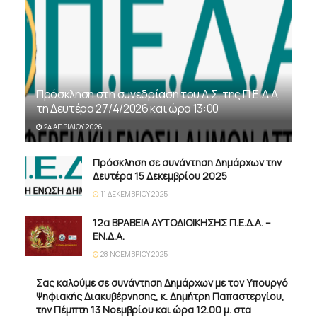
Πρόσκληση στη συνεδρίαση του Δ.Σ. της Π.Ε.Δ.Α,
τη Δευτέρα 27/4/2026 και ώρα 13:00
24 ΑΠΡΙΛΊΟΥ 2026
Πρόσκληση σε συνάντηση Δημάρχων την
Δευτέρα 15 Δεκεμβρίου 2025
11 ΔΕΚΕΜΒΡΊΟΥ 2025
12α ΒΡΑΒΕΙΑ ΑΥΤΟΔΙΟΙΚΗΣΗΣ Π.Ε.Δ.Α. –
ΕΝ.Δ.Α.
28 ΝΟΕΜΒΡΊΟΥ 2025
Σας καλούμε σε συνάντηση Δημάρχων με τον Υπουργό
Ψηφιακής Διακυβέρνησης, κ. Δημήτρη Παπαστεργίου,
την Πέμπτη 13 Νοεμβρίου και ώρα 12.00 μ. στα