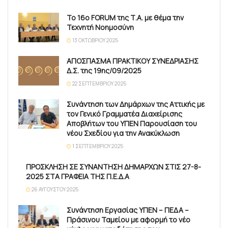
Το 16ο FORUM της Τ.Α. με θέμα την
Τεχνητή Νοημοσύνη
13 ΟΚΤΩΒΡΊΟΥ 2025
ΑΠΟΣΠΑΣΜΑ ΠΡΑΚΤΙΚΟΥ ΣΥΝΕΔΡΙΑΣΗΣ
Δ.Σ. της 19ης/09/2025
22 ΣΕΠΤΕΜΒΡΊΟΥ 2025
Συνάντηση των Δημάρχων της Αττικής με
τον Γενικό Γραμματέα Διαχείρισης
Αποβλήτων του ΥΠΕΝ Παρουσίαση του
νέου Σχεδίου για την Ανακύκλωση
1 ΣΕΠΤΕΜΒΡΊΟΥ 2025
ΠΡΟΣΚΛΗΣΗ ΣΕ ΣΥΝΑΝΤΗΣΗ ΔΗΜΑΡΧΩΝ ΣΤΙΣ 27-8-
2025 ΣΤΑ ΓΡΑΦΕΙΑ ΤΗΣ Π.Ε.Δ.Α
26 ΑΥΓΟΎΣΤΟΥ 2025
Συνάντηση Εργασίας ΥΠΕΝ – ΠΕΔΑ –
Πράσινου Ταμείου με αφορμή το νέο