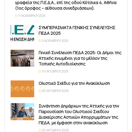
γραφεία της Π.Ε.Δ.Α., επί της οδού Κότσικα 4, Αθήνα
(1ος όροφος – αίθουσα συνεδριάσεων).
11 ΝΟΕΜΒΡΊΟΥ 2025
ΣΥΜΠΕΡΑΣΜΑΤΑ ΓΕΝΙΚΗΣ ΣΥΝΕΛΕΥΣΗΣ
ΠΕΔΑ 2025
5 ΝΟΕΜΒΡΊΟΥ 2025
Γενική Συνέλευση ΠΕΔΑ 2025: Οι Δήμοι της
Αττικής ενωμένοι για το μέλλον της
Τοπικής Αυτοδιοίκησης
31 ΟΚΤΩΒΡΊΟΥ 2025
Ολιστικό Σχέδιο για την Ανακύκλωση
23 ΟΚΤΩΒΡΊΟΥ 2025
Συνάντηση Δημάρχων της Αττικής για την
Παρουσίαση του Ολιστικού Σχεδίου
Διαχείρισης Αστικών Απορριμμάτων της
ΠΕΔΑ, με έμφαση στην ανακύκλωση
23 ΟΚΤΩΒΡΊΟΥ 2025