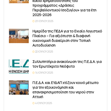
κύκλο χρηματοδότησης του
προγράμματος «Δράσεις
Περιβαλλοντικού Ισοζυγίου» για τα έτη
2025-2026
23 ΙΟΥΛΊΟΥ 2025
Ημερίδα της ΠΕΔΑ για το Ενιαίο Λογιστικό
Πλαίσιο – Για αξιόπιστη & διαφανή
οικονομική διαχείριση στην Τοπική
Αυτοδιοίκηση
22 ΙΟΥΛΊΟΥ 2025
Συλλυπητήρια ανακοίνωση της Π.Ε.Δ.Α. για
τον Ερωτόκριτο Νεόφυτο
14 ΙΟΥΛΊΟΥ 2025
Π.Ε.Δ.Α. και ΕΥΔΑΠ χτίζουν κοινό μέτωπο
για την εξοικονόμηση και
επαναχρησιμοποίηση του νερού στην
Αττική
4 ΙΟΥΛΊΟΥ 2025