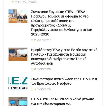
26 ΑΥΓΟΎΣΤΟΥ 2025
Συνάντηση Εργασίας ΥΠΕΝ – ΠΕΔΑ –
Πράσινου Ταμείου με αφορμή το νέο
κύκλο χρηματοδότησης του
προγράμματος «Δράσεις
Περιβαλλοντικού Ισοζυγίου» για τα έτη
2025-2026
23 ΙΟΥΛΊΟΥ 2025
Ημερίδα της ΠΕΔΑ για το Ενιαίο Λογιστικό
Πλαίσιο – Για αξιόπιστη & διαφανή
οικονομική διαχείριση στην Τοπική
Αυτοδιοίκηση
22 ΙΟΥΛΊΟΥ 2025
Συλλυπητήρια ανακοίνωση της Π.Ε.Δ.Α. για
τον Ερωτόκριτο Νεόφυτο
14 ΙΟΥΛΊΟΥ 2025
Π.Ε.Δ.Α. και ΕΥΔΑΠ χτίζουν κοινό μέτωπο
για την εξοικονόμηση και