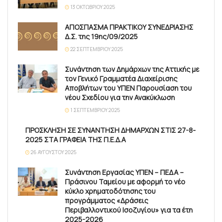
13 ΟΚΤΩΒΡΊΟΥ 2025
ΑΠΟΣΠΑΣΜΑ ΠΡΑΚΤΙΚΟΥ ΣΥΝΕΔΡΙΑΣΗΣ
Δ.Σ. της 19ης/09/2025
22 ΣΕΠΤΕΜΒΡΊΟΥ 2025
Συνάντηση των Δημάρχων της Αττικής με
τον Γενικό Γραμματέα Διαχείρισης
Αποβλήτων του ΥΠΕΝ Παρουσίαση του
νέου Σχεδίου για την Ανακύκλωση
1 ΣΕΠΤΕΜΒΡΊΟΥ 2025
ΠΡΟΣΚΛΗΣΗ ΣΕ ΣΥΝΑΝΤΗΣΗ ΔΗΜΑΡΧΩΝ ΣΤΙΣ 27-8-
2025 ΣΤΑ ΓΡΑΦΕΙΑ ΤΗΣ Π.Ε.Δ.Α
26 ΑΥΓΟΎΣΤΟΥ 2025
Συνάντηση Εργασίας ΥΠΕΝ – ΠΕΔΑ –
Πράσινου Ταμείου με αφορμή το νέο
κύκλο χρηματοδότησης του
προγράμματος «Δράσεις
Περιβαλλοντικού Ισοζυγίου» για τα έτη
2025-2026