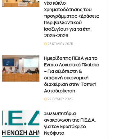
νέο κύκλο
χρηματοδότησης του
προγράμματος «Δράσεις
Περιβαλλοντικού
Ισοζυγίου» για τα έτη
2025-2026
23 ΙΟΥΛΊΟΥ 2025
Ημερίδα της ΠΕΔΑ για το
Ενιαίο Λογιστικό Πλαίσιο
– Για αξιόπιστη &
διαφανή οικονομική
διαχείριση στην Τοπική
Αυτοδιοίκηση
22 ΙΟΥΛΊΟΥ 2025
Συλλυπητήρια
ανακοίνωση της Π.Ε.Δ.Α.
για τον Ερωτόκριτο
Νεόφυτο