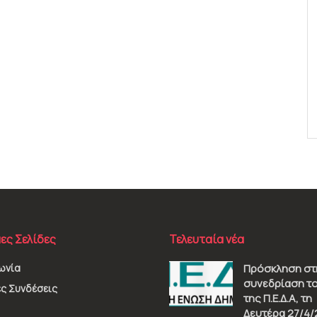
ες Σελίδες
Τελευταία νέα
ωνία
Πρόσκληση στ
συνεδρίαση το
ς Συνδέσεις
της Π.Ε.Δ.Α, τη
Δευτέρα 27/4/