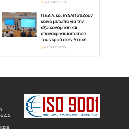
14 ΙΟΥΛΊΟΥ 2025
Π.Ε.Δ.Α. και ΕΥΔΑΠ χτίζουν
κοινό μέτωπο για την
εξοικονόμηση και
επαναχρησιμοποίηση
του νερού στην Αττική
4 ΙΟΥΛΊΟΥ 2025
η
υ Δ.Σ.
2026