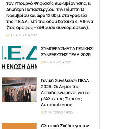
τον Υπουργό Ψηφιακής Διακυβέρνησης, κ.
Δημήτρη Παπαστεργίου, την Πέμπτη 13
Νοεμβρίου και ώρα 12.00 μ. στα γραφεία
της Π.Ε.Δ.Α., επί της οδού Κότσικα 4, Αθήνα
(1ος όροφος – αίθουσα συνεδριάσεων).
11 ΝΟΕΜΒΡΊΟΥ 2025
ΣΥΜΠΕΡΑΣΜΑΤΑ ΓΕΝΙΚΗΣ
ΣΥΝΕΛΕΥΣΗΣ ΠΕΔΑ 2025
5 ΝΟΕΜΒΡΊΟΥ 2025
Γενική Συνέλευση ΠΕΔΑ
2025: Οι Δήμοι της
Αττικής ενωμένοι για το
μέλλον της Τοπικής
Αυτοδιοίκησης
31 ΟΚΤΩΒΡΊΟΥ 2025
Ολιστικό Σχέδιο για την