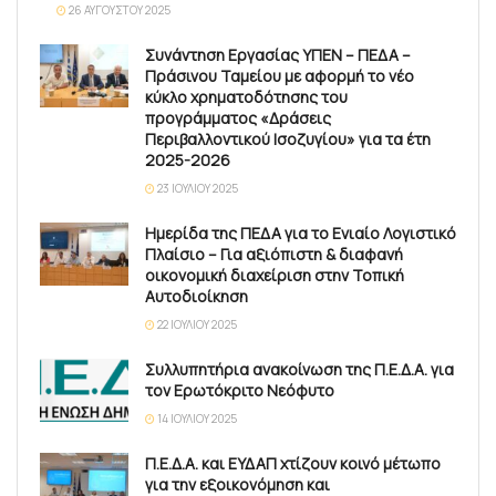
26 ΑΥΓΟΎΣΤΟΥ 2025
Συνάντηση Εργασίας ΥΠΕΝ – ΠΕΔΑ –
Πράσινου Ταμείου με αφορμή το νέο
κύκλο χρηματοδότησης του
προγράμματος «Δράσεις
Περιβαλλοντικού Ισοζυγίου» για τα έτη
2025-2026
23 ΙΟΥΛΊΟΥ 2025
Ημερίδα της ΠΕΔΑ για το Ενιαίο Λογιστικό
Πλαίσιο – Για αξιόπιστη & διαφανή
οικονομική διαχείριση στην Τοπική
Αυτοδιοίκηση
22 ΙΟΥΛΊΟΥ 2025
Συλλυπητήρια ανακοίνωση της Π.Ε.Δ.Α. για
τον Ερωτόκριτο Νεόφυτο
14 ΙΟΥΛΊΟΥ 2025
Π.Ε.Δ.Α. και ΕΥΔΑΠ χτίζουν κοινό μέτωπο
για την εξοικονόμηση και