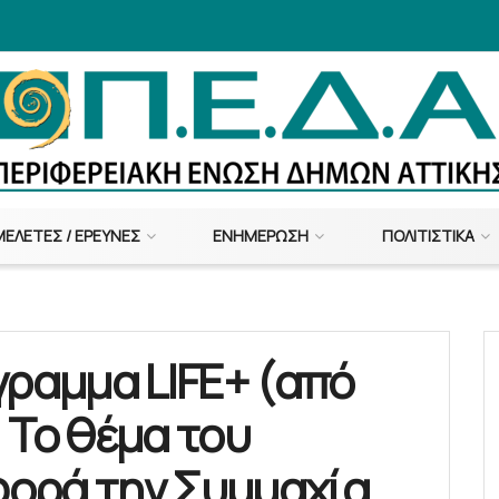
ΜΕΛΈΤΕΣ / ΈΡΕΥΝΕΣ
ΕΝΗΜΈΡΩΣΗ
ΠΟΛΙΤΙΣΤΙΚΆ
γραμμα LIFE+ (από
 Το θέμα του
ορά την Συμμαχία