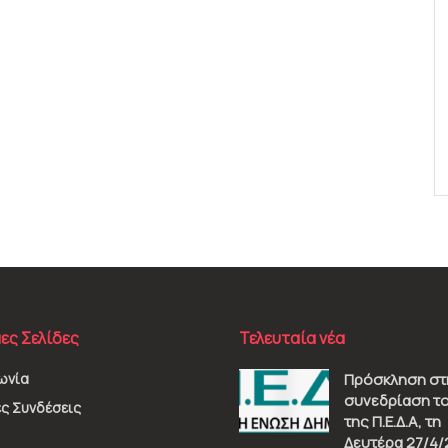
ες Σελίδες
Τελευταία νέα
ωνία
Πρόσκληση στ
συνεδρίαση το
ς Συνδέσεις
της Π.Ε.Δ.Α, τη
Δευτέρα 27/4/