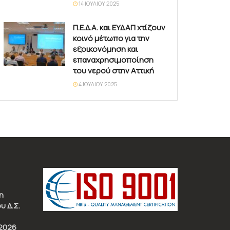
14 ΙΟΥΛΊΟΥ 2025
Π.Ε.Δ.Α. και ΕΥΔΑΠ χτίζουν
κοινό μέτωπο για την
εξοικονόμηση και
επαναχρησιμοποίηση
του νερού στην Αττική
4 ΙΟΥΛΊΟΥ 2025
η
υ Δ.Σ.
2026