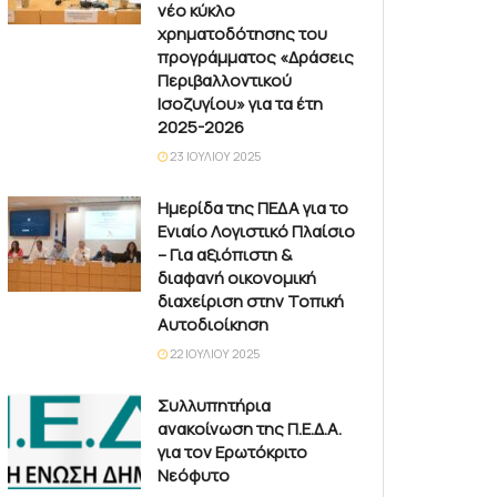
νέο κύκλο
χρηματοδότησης του
προγράμματος «Δράσεις
Περιβαλλοντικού
Ισοζυγίου» για τα έτη
2025-2026
23 ΙΟΥΛΊΟΥ 2025
Ημερίδα της ΠΕΔΑ για το
Ενιαίο Λογιστικό Πλαίσιο
– Για αξιόπιστη &
διαφανή οικονομική
διαχείριση στην Τοπική
Αυτοδιοίκηση
22 ΙΟΥΛΊΟΥ 2025
Συλλυπητήρια
ανακοίνωση της Π.Ε.Δ.Α.
για τον Ερωτόκριτο
Νεόφυτο