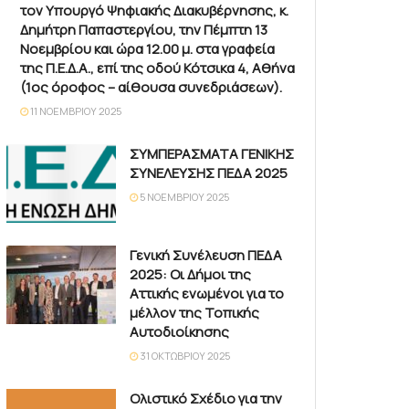
τον Υπουργό Ψηφιακής Διακυβέρνησης, κ.
Δημήτρη Παπαστεργίου, την Πέμπτη 13
Νοεμβρίου και ώρα 12.00 μ. στα γραφεία
της Π.Ε.Δ.Α., επί της οδού Κότσικα 4, Αθήνα
(1ος όροφος – αίθουσα συνεδριάσεων).
11 ΝΟΕΜΒΡΊΟΥ 2025
ΣΥΜΠΕΡΑΣΜΑΤΑ ΓΕΝΙΚΗΣ
ΣΥΝΕΛΕΥΣΗΣ ΠΕΔΑ 2025
5 ΝΟΕΜΒΡΊΟΥ 2025
Γενική Συνέλευση ΠΕΔΑ
2025: Οι Δήμοι της
Αττικής ενωμένοι για το
μέλλον της Τοπικής
Αυτοδιοίκησης
31 ΟΚΤΩΒΡΊΟΥ 2025
Ολιστικό Σχέδιο για την