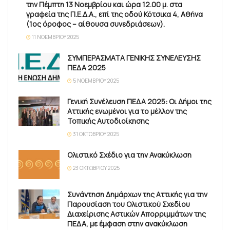
την Πέμπτη 13 Νοεμβρίου και ώρα 12.00 μ. στα
γραφεία της Π.Ε.Δ.Α., επί της οδού Κότσικα 4, Αθήνα
(1ος όροφος – αίθουσα συνεδριάσεων).
11 ΝΟΕΜΒΡΊΟΥ 2025
ΣΥΜΠΕΡΑΣΜΑΤΑ ΓΕΝΙΚΗΣ ΣΥΝΕΛΕΥΣΗΣ
ΠΕΔΑ 2025
5 ΝΟΕΜΒΡΊΟΥ 2025
Γενική Συνέλευση ΠΕΔΑ 2025: Οι Δήμοι της
Αττικής ενωμένοι για το μέλλον της
Τοπικής Αυτοδιοίκησης
31 ΟΚΤΩΒΡΊΟΥ 2025
Ολιστικό Σχέδιο για την Ανακύκλωση
23 ΟΚΤΩΒΡΊΟΥ 2025
Συνάντηση Δημάρχων της Αττικής για την
Παρουσίαση του Ολιστικού Σχεδίου
Διαχείρισης Αστικών Απορριμμάτων της
ΠΕΔΑ, με έμφαση στην ανακύκλωση