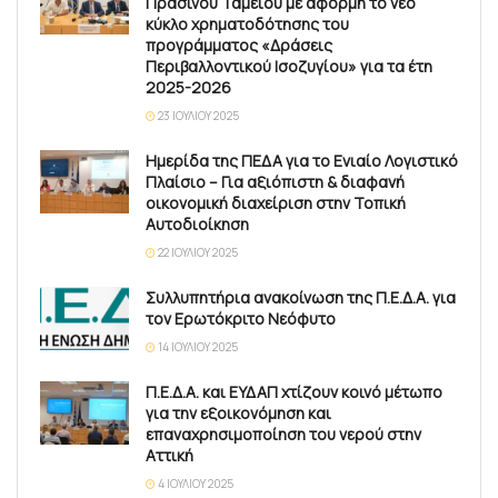
Πράσινου Ταμείου με αφορμή το νέο
κύκλο χρηματοδότησης του
προγράμματος «Δράσεις
Περιβαλλοντικού Ισοζυγίου» για τα έτη
2025-2026
23 ΙΟΥΛΊΟΥ 2025
Ημερίδα της ΠΕΔΑ για το Ενιαίο Λογιστικό
Πλαίσιο – Για αξιόπιστη & διαφανή
οικονομική διαχείριση στην Τοπική
Αυτοδιοίκηση
22 ΙΟΥΛΊΟΥ 2025
Συλλυπητήρια ανακοίνωση της Π.Ε.Δ.Α. για
τον Ερωτόκριτο Νεόφυτο
14 ΙΟΥΛΊΟΥ 2025
Π.Ε.Δ.Α. και ΕΥΔΑΠ χτίζουν κοινό μέτωπο
για την εξοικονόμηση και
επαναχρησιμοποίηση του νερού στην
Αττική
4 ΙΟΥΛΊΟΥ 2025