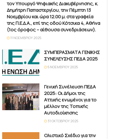
τον Υπουργό Ψηφιακής Διακυβέρνησης, κ.
Δημήτρη Παπαστεργίου, την Πέμπτη 13
Νοεμβρίου και ώρα 12.00 μ. στα γραφεία
της Π.Ε.Δ.Α., επί της οδού Κότσικα 4, Αθήνα
(1ος όροφος – αίθουσα συνεδριάσεων).
11 ΝΟΕΜΒΡΊΟΥ 2025
ΣΥΜΠΕΡΑΣΜΑΤΑ ΓΕΝΙΚΗΣ
ΣΥΝΕΛΕΥΣΗΣ ΠΕΔΑ 2025
5 ΝΟΕΜΒΡΊΟΥ 2025
Γενική Συνέλευση ΠΕΔΑ
2025: Οι Δήμοι της
Αττικής ενωμένοι για το
μέλλον της Τοπικής
Αυτοδιοίκησης
31 ΟΚΤΩΒΡΊΟΥ 2025
Ολιστικό Σχέδιο για την