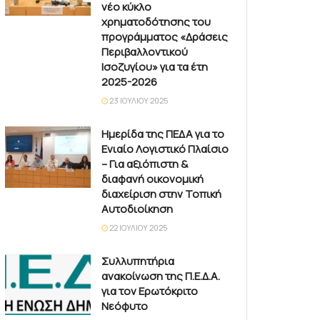
νέο κύκλο
χρηματοδότησης του
προγράμματος «Δράσεις
Περιβαλλοντικού
Ισοζυγίου» για τα έτη
2025-2026
23 ΙΟΥΛΊΟΥ 2025
Ημερίδα της ΠΕΔΑ για το
Ενιαίο Λογιστικό Πλαίσιο
– Για αξιόπιστη &
διαφανή οικονομική
διαχείριση στην Τοπική
Αυτοδιοίκηση
22 ΙΟΥΛΊΟΥ 2025
Συλλυπητήρια
ανακοίνωση της Π.Ε.Δ.Α.
για τον Ερωτόκριτο
Νεόφυτο