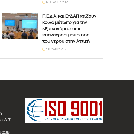
14 ΙΟΥΛΊΟΥ 2025
Π.Ε.Δ.Α. και ΕΥΔΑΠ χτίζουν
κοινό μέτωπο για την
εξοικονόμηση και
επαναχρησιμοποίηση
του νερού στην Αττική
4 ΙΟΥΛΊΟΥ 2025
η
υ Δ.Σ.
2026