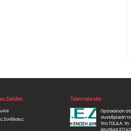
ες Σελίδες
Τελευταία νέα
ωνία
Πρόσκληση στ
συνεδρίαση το
ς Συνδέσεις
της Π.Ε.Δ.Α, τη
Δευτέρα 27/4/