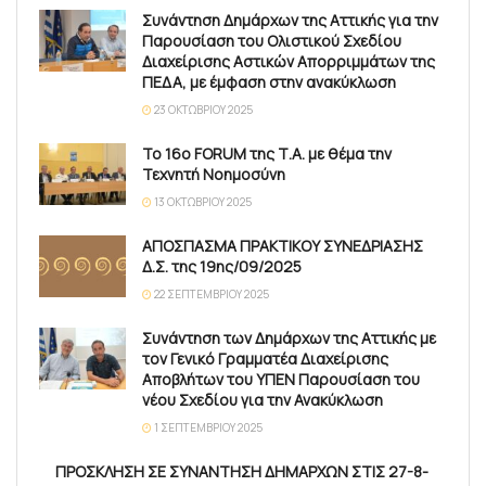
Συνάντηση Δημάρχων της Αττικής για την
Παρουσίαση του Ολιστικού Σχεδίου
Διαχείρισης Αστικών Απορριμμάτων της
ΠΕΔΑ, με έμφαση στην ανακύκλωση
23 ΟΚΤΩΒΡΊΟΥ 2025
Το 16ο FORUM της Τ.Α. με θέμα την
Τεχνητή Νοημοσύνη
13 ΟΚΤΩΒΡΊΟΥ 2025
ΑΠΟΣΠΑΣΜΑ ΠΡΑΚΤΙΚΟΥ ΣΥΝΕΔΡΙΑΣΗΣ
Δ.Σ. της 19ης/09/2025
22 ΣΕΠΤΕΜΒΡΊΟΥ 2025
Συνάντηση των Δημάρχων της Αττικής με
τον Γενικό Γραμματέα Διαχείρισης
Αποβλήτων του ΥΠΕΝ Παρουσίαση του
νέου Σχεδίου για την Ανακύκλωση
1 ΣΕΠΤΕΜΒΡΊΟΥ 2025
ΠΡΟΣΚΛΗΣΗ ΣΕ ΣΥΝΑΝΤΗΣΗ ΔΗΜΑΡΧΩΝ ΣΤΙΣ 27-8-