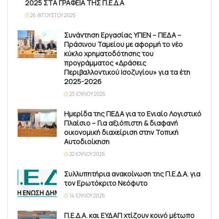
2025 ΣΤΑ ΓΡΑΦΕΙΑ ΤΗΣ Π.Ε.Δ.Α
26 ΑΥΓΟΎΣΤΟΥ 2025
Συνάντηση Εργασίας ΥΠΕΝ – ΠΕΔΑ –
Πράσινου Ταμείου με αφορμή το νέο
κύκλο χρηματοδότησης του
προγράμματος «Δράσεις
Περιβαλλοντικού Ισοζυγίου» για τα έτη
2025-2026
23 ΙΟΥΛΊΟΥ 2025
Ημερίδα της ΠΕΔΑ για το Ενιαίο Λογιστικό
Πλαίσιο – Για αξιόπιστη & διαφανή
οικονομική διαχείριση στην Τοπική
Αυτοδιοίκηση
22 ΙΟΥΛΊΟΥ 2025
Συλλυπητήρια ανακοίνωση της Π.Ε.Δ.Α. για
τον Ερωτόκριτο Νεόφυτο
14 ΙΟΥΛΊΟΥ 2025
Π.Ε.Δ.Α. και ΕΥΔΑΠ χτίζουν κοινό μέτωπο